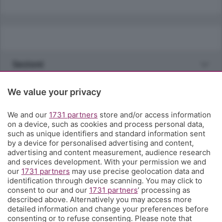
Sezioni
Rubriche
We value your privacy
We and our
1731 partners
store and/or access information
Territorio
on a device, such as cookies and process personal data,
such as unique identifiers and standard information sent
by a device for personalised advertising and content,
Servizi
advertising and content measurement, audience research
and services development. With your permission we and
our
1731 partners
may use precise geolocation data and
Chi Siamo
identification through device scanning. You may click to
consent to our and our
1731 partners
’ processing as
described above. Alternatively you may access more
Community
detailed information and change your preferences before
consenting or to refuse consenting. Please note that