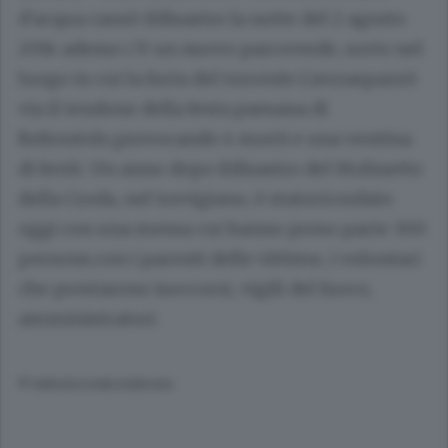
d'acqua causò ildisastro la notte del 2 agosto
2014 adesso c'è un nuovo parcoverde, sorto nel
luogo in cui la furia del torrente Lierzaspazzò
via il tendone della festa paesana di
Refrontolo,provocando 4 morti e una ventina
di feriti. Un anno dopo ildisastro del Molinetto
della Croda, nel trevigiano, è statoricordato
oggi con una messa cui hanno preso parte 300
persone,con i parenti delle vittime, i volontari
che prestarono isoccorsi, vigili del fuoco,
amministratori.
© RIPRODUZIONE RISERVATA