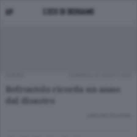
EUROPA
DOMENICA 02 AGOSTO 2015
Refrontolo ricorda un anno
dal disastro
Lettura meno di un minuto.