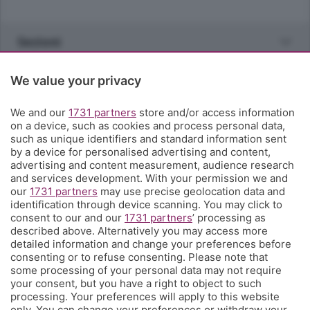
Sezioni
Rubriche
We value your privacy
We and our
1731 partners
store and/or access information
Territorio
on a device, such as cookies and process personal data,
such as unique identifiers and standard information sent
by a device for personalised advertising and content,
Servizi
advertising and content measurement, audience research
and services development. With your permission we and
our
1731 partners
may use precise geolocation data and
Chi Siamo
identification through device scanning. You may click to
consent to our and our
1731 partners
’ processing as
described above. Alternatively you may access more
Community
detailed information and change your preferences before
consenting or to refuse consenting. Please note that
some processing of your personal data may not require
Network
your consent, but you have a right to object to such
processing. Your preferences will apply to this website
only. You can change your preferences or withdraw your