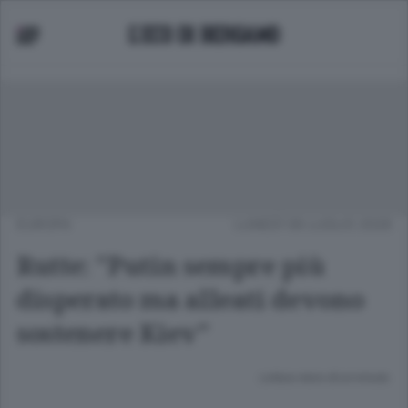
EUROPA
LUNEDÌ 06 LUGLIO 2026
Rutte: "Putin sempre più
disperato ma alleati devono
sostenere Kiev"
Lettura meno di un minuto.