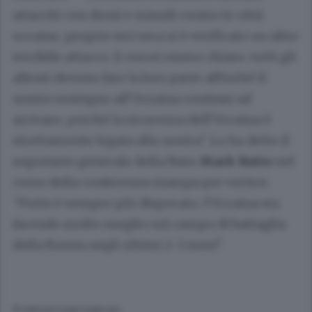
attacchi con droni e missili contro le città
ucraine, proprio ieri sera si è verificato un altro
terribile attacco. E vorrei essere chiaro: tutti gli
alleati devono fare la loro parte affinché il
nostro sostegno all'Ucraina continui ad
arrivare, perché la sicurezza dell'Ucraina è
strettamente legata alla nostra". Lo ha detto il
segretario generale della Nato
Mark Rutte
nel
corso della conferenza stampa pre vertice.
"Putin è sempre più disperato, l'Ucraina sta
facendo molto meglio sul campo di battaglia
della Russia negli ultimi 2-3 mesi".
© RIPRODUZIONE RISERVATA