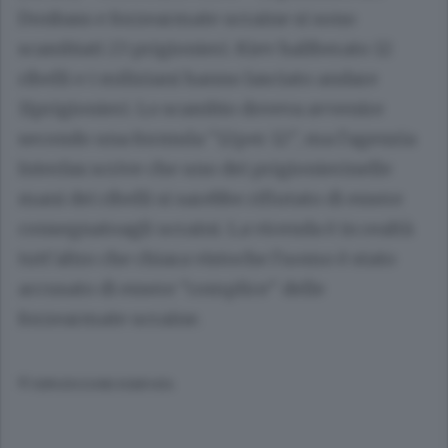
Donbass e forzearmate ucraine si sono
scambiati 23 prigionieri. Kiev haliberato 12
ribelli e i miliziani hanno lasciato andare
11prigionieri. Lo scambio doveva avvenire
secondo una formula "12per 12", ma l'agenzia
Interfax scrive che uno dei prigionierinelle
mani dei ribelli si sarebbe rifiutato di essere
consegnatoagli ucraini. La vicenda è in realtà
tutt'altro che chiara vistoche l'uomo è stato
accusato di essere "complice" delle
forzearmate ucraine.
© RIPRODUZIONE RISERVATA