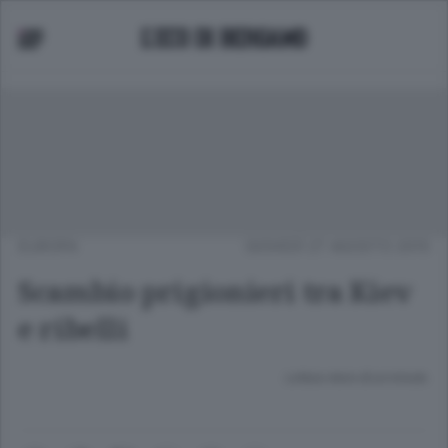
EUROPA
GIOVEDÌ 27 AGOSTO 2015
Scambio prigionieri tra Kiev
e ribelli
Lettura meno di un minuto.