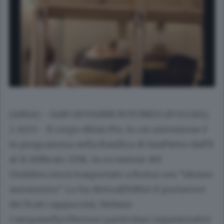
(ANSA) - SAN GIOVANNI ROTONDO (FOGGIA),
2 AGO - Il corpo diSan Pio, la cui ostensione è
in programma nella Basilica di SanPietro dall'8
al 14 febbraio 2016, in occasione del
Giubileo,verrà trasportato a Roma con "idoneo
automezzo". Lo ha dettoall'ANSA il portavoce
dei Frati cappuccini, Stefano
Campanella.Ulteriori particolari organizzativi