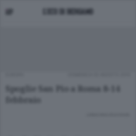
EUROPA
DOMENICA 02 AGOSTO 2015
Spoglie San Pio a Roma 8-14
febbraio
Lettura meno di un minuto.