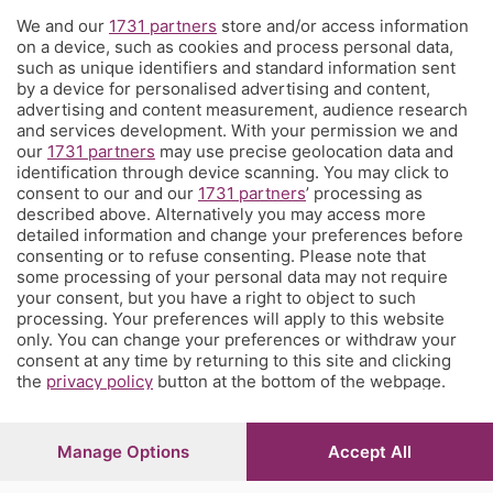
We and our
1731 partners
store and/or access information
Territorio
on a device, such as cookies and process personal data,
such as unique identifiers and standard information sent
by a device for personalised advertising and content,
Servizi
advertising and content measurement, audience research
and services development. With your permission we and
our
1731 partners
may use precise geolocation data and
Chi Siamo
identification through device scanning. You may click to
consent to our and our
1731 partners
’ processing as
described above. Alternatively you may access more
Community
detailed information and change your preferences before
consenting or to refuse consenting. Please note that
some processing of your personal data may not require
Network
your consent, but you have a right to object to such
processing. Your preferences will apply to this website
only. You can change your preferences or withdraw your
consent at any time by returning to this site and clicking
the
privacy policy
button at the bottom of the webpage.
© COPYRIGHT 2026 - S.E.S.A.A.B. S.p.a. con sede in Viale
Papa Giovanni XXIII, 118 24121 Bergamo - E' vietata la
Manage Options
Accept All
riproduzione anche parziale
Iscritta al Registro Imprese di Bergamo al n.243762 |