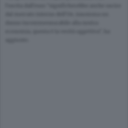
l'uscita dall'euro "significherebbe anche uscire
dal mercato interno dell'Ue, insomma un
danno incommensurabile alla nostra
economia, questa è la verità oggettiva", ha
aggiunto.