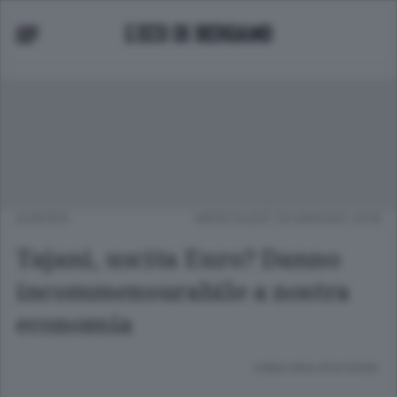
EUROPA
MERCOLEDÌ 30 MAGGIO 2018
Tajani, uscita Euro? Danno
incommensurabile a nostra
economia
Lettura meno di un minuto.