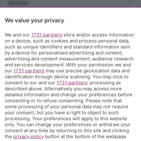
Sezioni
Rubriche
We value your privacy
We and our
1731 partners
store and/or access information
Territorio
on a device, such as cookies and process personal data,
such as unique identifiers and standard information sent
by a device for personalised advertising and content,
Servizi
advertising and content measurement, audience research
and services development. With your permission we and
our
1731 partners
may use precise geolocation data and
Chi Siamo
identification through device scanning. You may click to
consent to our and our
1731 partners
’ processing as
described above. Alternatively you may access more
Community
detailed information and change your preferences before
consenting or to refuse consenting. Please note that
some processing of your personal data may not require
Network
your consent, but you have a right to object to such
processing. Your preferences will apply to this website
only. You can change your preferences or withdraw your
consent at any time by returning to this site and clicking
the
privacy policy
button at the bottom of the webpage.