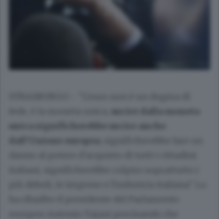
STRASBURGO - "L'euro non è un dogma di
fede, è la moneta unica,
uscire dalla moneta
unica significherebbe uscire anche
dall'Unione europea
, significherebbe fare un
danno al potere d'acquisto di tutti i cittadini
italiani, significherebbe colpire soprattutto i
più deboli, le imprese e l'industria italiana". Lo
ha ribadito il presidente del Parlamento
europeo Antonio Tajani precisando che