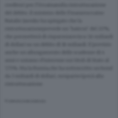
creditori per l'Ucrainasulla ristrutturazione
del debito. Il ministro delle Finanzeucraino
Natalie Jaresko ha spiegato che la
ristrutturazioneprevede un 'haircut' del 20%,
che permetterà di risparmiarecirca 3,6 miliardi
di dollari su un debito di 18 miliardi. E'previsto
anche un allungamento delle scadenze di 4
anni e untasso d'interesse sui titoli di Stato al
7,75%. Ma la Russia,che ha sottoscritto un bond
da 3 miliardi di dollari, nonparteciperà alla
ristrutturazione.
© RIPRODUZIONE RISERVATA