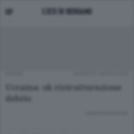
EUROPA
GIOVEDÌ 27 AGOSTO 2015
Ucraina: ok ristrutturazione
debito
Lettura meno di un minuto.