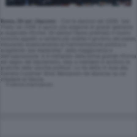
Roma, 29 set. (Apcom)
- Con le elezioni del 2008, "per
l'Italia nel 2008 si apriva una stagione di grandi speranze
e auspicate riforme. Gli elettori hanno premiato il nostro
comune appello a rendere più stabile il governo del paese,
riducendo drasticamente la frammentazione politica e
scegliendo due leadership", della maggioranza e
dell'opposizione: si è trattatato della prima grande riforma
nel segno del bipolarismo, teso a mandare in archivio le
pratiche della vecchia politica". Lo ha detto in Aula alla
Camera il premier Silvio Berlusconi nel discorso su cui
chiederà la fiducia.
© RIPRODUZIONE RISERVATA