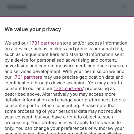
Sezioni
Rubriche
We value your privacy
Territorio
We and our
1731 partners
store and/or access information
on a device, such as cookies and process personal data,
such as unique identifiers and standard information sent
Servizi
by a device for personalised advertising and content,
advertising and content measurement, audience research
and services development. With your permission we and
Chi Siamo
our
1731 partners
may use precise geolocation data and
identification through device scanning. You may click to
consent to our and our
1731 partners
’ processing as
Community
described above. Alternatively you may access more
detailed information and change your preferences before
consenting or to refuse consenting. Please note that
Network
some processing of your personal data may not require
your consent, but you have a right to object to such
processing. Your preferences will apply to this website
only. You can change your preferences or withdraw your
consent at any time by returning to this site and clicking