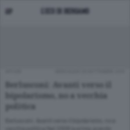
APCOM
MERCOLEDÌ 29 SETTEMBRE 2010
Berlusconi: Avanti verso il
bipolarismo, no a vecchia
politica
Berlusconi: Avanti verso il bipolarismo, no a
vecchia politica Nel 2008 la prima grande