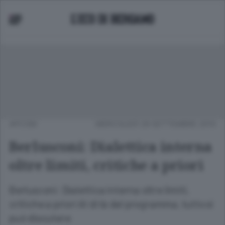
APCOM
MERCOLEDÌ 29 SETTEMBRE 2010
Berlusconi: Dialettica interna
oltre limiti, critiche a priori
Berlusconi: Dialettica interna oltre limiti,
critiche a priori Al di là del programma, tutto si
può discutere