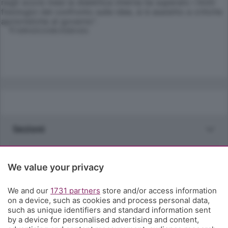
negli scorsi mesi la dialettica interna ha superato i limiti
fisiologici del confronto sulle idee, si è assistito a critiche
aprioristiche al governo".
© RIPRODUZIONE RISERVATA
Sezioni
Rubriche
We value your privacy
Territorio
We and our
1731 partners
store and/or access information
on a device, such as cookies and process personal data,
such as unique identifiers and standard information sent
Servizi
by a device for personalised advertising and content,