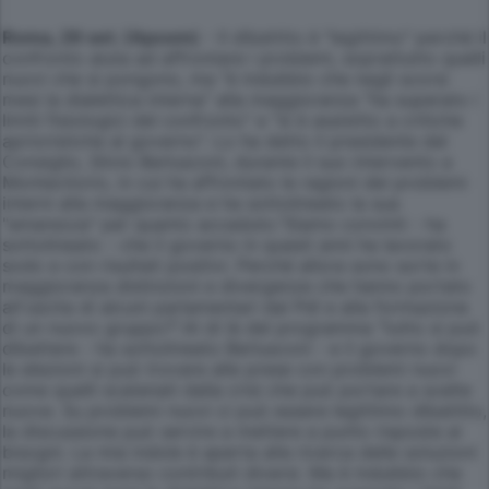
Roma, 29 set. (Apcom)
- Il dibattito è "legittimo" perché il
confronto aiuta ad affrontare i problemi, soprattutto quelli
nuovi che si pongono, ma "è indubbio che negli scorsi
mesi la dialettica interna" alla maggioranza "ha superato i
limiti fisiologici del confronto" e "si è assistito a critiche
aprioristiche al governo". Lo ha detto il presidente del
Consiglio, Silvio Berlusconi, durante il suo intervento a
Montecitorio, in cui ha affrontato le ragioni dei problemi
interni alla maggioranza e ha sottolineato la sua
"amarezza" per quanto accaduto."Siamo convinti - ha
sottolineato - che il governo in questi anni ha lavorato
sodo e con risultati positivi. Perché allora sono sorte in
maggioranza distinzioni e divergenze che hanno portato
all'uscita di alcuni parlamentari dal Pdl e alla formazione
di un nuovo gruppo?".Al di là del programma "tutto si può
dibattere - ha sottolineato Berlusconi - e il governo dopo
le elezioni si può trovare alle prese con problemi nuovi
come quelli scatenati dalla crisi che può portare a scelte
nuove. Su problemi nuovi ci può essere legittimo dibattito,
la discussione può servire a mettere a punto risposte ai
bisogni. La mia indole è aperta alla ricerca delle soluzioni
migliori attraverso contributi diversi. Ma è indubbio che