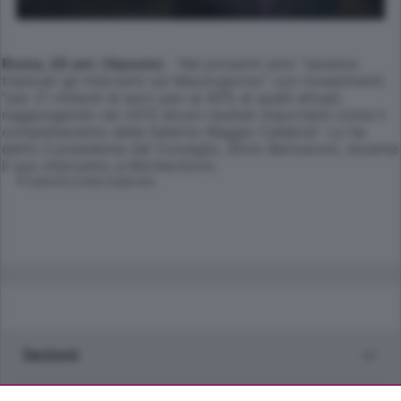
Roma, 29 set. (Apcom)
- Nei prossimi anni "saranno
triplicati gli interventi sul Mezzogiorno" con investimenti
"per 21 miliardi di euro pari al 40% di quelli attuali,
raggiungendo nel 2013 alcuni risultati importanti come il
completamento della Salerno-Reggio Calabria". Lo ha
detto il presidente del Consiglio, Silvio Berlusconi, durante
il suo intervento a Montecitorio.
© RIPRODUZIONE RISERVATA
Sezioni