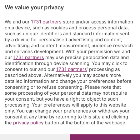
Rubriche
We value your privacy
Territorio
We and our
1731 partners
store and/or access information
on a device, such as cookies and process personal data,
such as unique identifiers and standard information sent
Servizi
by a device for personalised advertising and content,
advertising and content measurement, audience research
and services development. With your permission we and
Chi Siamo
our
1731 partners
may use precise geolocation data and
identification through device scanning. You may click to
consent to our and our
1731 partners
’ processing as
Community
described above. Alternatively you may access more
detailed information and change your preferences before
consenting or to refuse consenting. Please note that
Network
some processing of your personal data may not require
your consent, but you have a right to object to such
processing. Your preferences will apply to this website
only. You can change your preferences or withdraw your
consent at any time by returning to this site and clicking
the
privacy policy
button at the bottom of the webpage.
© COPYRIGHT 2026 - S.E.S.A.A.B. S.p.a. con sede in Viale
Papa Giovanni XXIII, 118 24121 Bergamo - E' vietata la
riproduzione anche parziale