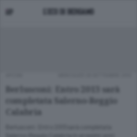
APCOM
MERCOLEDÌ 29 SETTEMBRE 2010
Berlusconi: Entro 2013 sarà
completata Salerno-Reggio
Calabria
Berlusconi: Entro 2013 sarà completata
Salerno-Reggio Calabria In prossimi anni