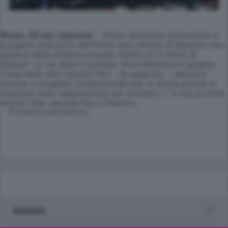
Roma, 29 set. (Apcom)
- "Entro dicembre sarà pronto il
progetto esecutivo del Ponte sullo stretto di Messina che i
governi della sinistra avevano ritirato in 5 minuti di
seduta". Lo ha detto il premier Silvio Berlusconi durante
l'intervento alla Camera."Noi - ha aggiunto - abbiamo
ripreso il progetto, fondamentale per la Sicilia perché si
inserisce nella realizzazione del corridoio 1" e che porterà
anche l'alta velocità fino a Palermo.
© RIPRODUZIONE RISERVATA
Sezioni