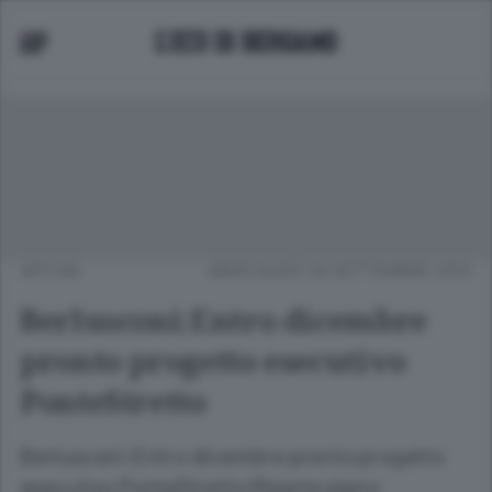
APCOM
MERCOLEDÌ 29 SETTEMBRE 2010
Berlusconi:Entro dicembre
pronto progetto esecutivo
PonteStretto
Berlusconi:Entro dicembre pronto progetto
esecutivo PonteStretto Riparte piano