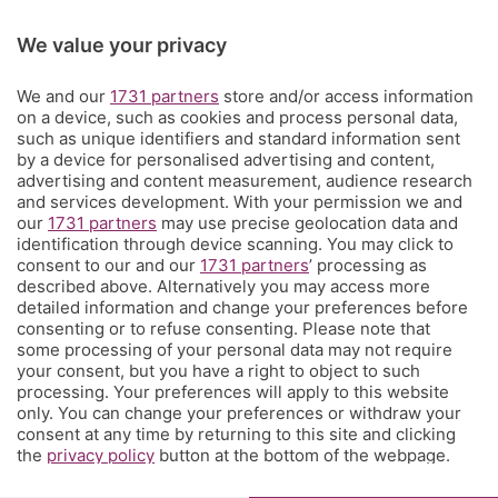
Rubriche
We value your privacy
Territorio
We and our
1731 partners
store and/or access information
on a device, such as cookies and process personal data,
such as unique identifiers and standard information sent
Servizi
by a device for personalised advertising and content,
advertising and content measurement, audience research
and services development. With your permission we and
Chi Siamo
our
1731 partners
may use precise geolocation data and
identification through device scanning. You may click to
consent to our and our
1731 partners
’ processing as
Community
described above. Alternatively you may access more
detailed information and change your preferences before
consenting or to refuse consenting. Please note that
Network
some processing of your personal data may not require
your consent, but you have a right to object to such
processing. Your preferences will apply to this website
only. You can change your preferences or withdraw your
consent at any time by returning to this site and clicking
the
privacy policy
button at the bottom of the webpage.
© COPYRIGHT 2026 - S.E.S.A.A.B. S.p.a. con sede in Viale
Papa Giovanni XXIII, 118 24121 Bergamo - E' vietata la