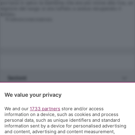
portava in salvo la bambina che era più vicina alla riva, un
signore del luogo si era tuffato e aveva recuperato il
bimbo.
© RIPRODUZIONE RISERVATA
Sezioni
Rubriche
We value your privacy
We and our
1733 partners
store and/or access
Territorio
information on a device, such as cookies and process
personal data, such as unique identifiers and standard
information sent by a device for personalised advertising
Servizi
and content, advertising and content measurement,