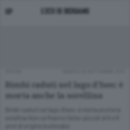
APCOM
SABATO 04 SETTEMBRE 2010
Bimbi caduti nel lago d'Iseo: è
morta anche la sorellina
Bimbi caduti nel lago d'Iseo: è morta anche la
sorellina Non ce l'hanno fatta i piccoli di 6 e 8
anni di origine burkinabé