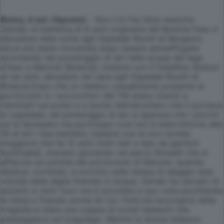
Roma, 4 set. (Apcom)
- Non c'è l'ha fatta neanche
Zainab: la bambina di 8 anni originaria del Burkina Faso è
deceduta nella notte agli Ospedali Riuniti di Bergamo,
dove era stata ricoverata dopo essere semiaffogata
scivolando nel pomeriggio di ieri nelle acque del lago
d'Iseo a Marone (Brescia), insieme con il fratellino Abdoul
di sei anni, deceduto ieri sera agli Ospedali Riuniti di
Brescia.Dopo che un medico casualmente presente al
porticciolo e i soccorritori del 118 erano riusciti a
rianimarli sul posto e a bordo dell'elicottero che li portava
in ospedale, nel pomeriggio di ieri si sperava che i piccoli
ce la facessero ma purtroppo così non è stato.Intorno alle
16 di ieri i due bambini, insieme con la loro sorella
maggiore che ha 12 anni (tutti nati a Iseo da genitori
burkinabé), stavano giocando nel parco Rosselli che si
affaccia sul pontile del porticciolo di Marone, quando
Abdoul, correndo, è scivolto sulla rampa di alaggio resa
viscida dalle alghe finendo in acqua. Zainab ha cercato di
aiutarlo a venir fuori ma è scivolata a sua volta picchiando
la testa e finendo anche lei tra i flutti.Ad accorgersi della
tragedia è stata una coppia di turisti tedeschi che
passeggiava sul lungolago. Mentre la donna tedesca