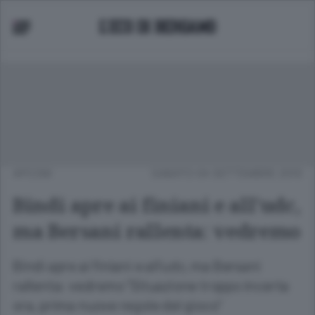
APCOM
SABATO 04 SETTEMBRE 2010
Bindi apre ai finiani e all'udc,
ma Bersani rallenta: vedremo
Bindi apre ai finiani e all'udc, ma Bersani
rallenta: vedremo "Situazione troppo incerta
ora, prima nuove regole del gioco"