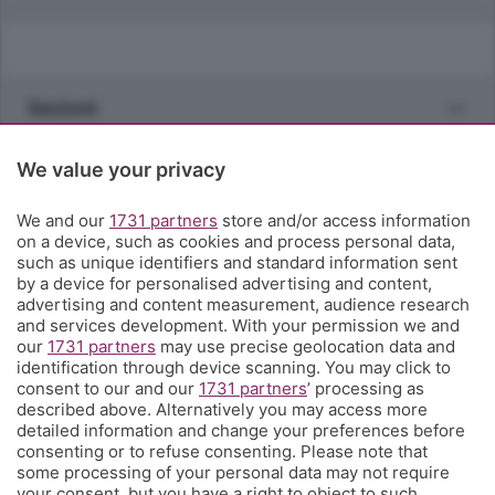
Sezioni
Rubriche
We value your privacy
We and our
1731 partners
store and/or access information
Territorio
on a device, such as cookies and process personal data,
such as unique identifiers and standard information sent
by a device for personalised advertising and content,
Servizi
advertising and content measurement, audience research
and services development. With your permission we and
our
1731 partners
may use precise geolocation data and
Chi Siamo
identification through device scanning. You may click to
consent to our and our
1731 partners
’ processing as
described above. Alternatively you may access more
Community
detailed information and change your preferences before
consenting or to refuse consenting. Please note that
some processing of your personal data may not require
Network
your consent, but you have a right to object to such