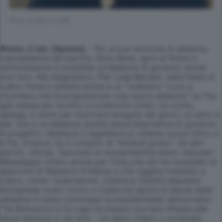
(Foto di sala m K49)
Roma, 3 set. (Apcom)
- Pd, prove tecniche di alleanza.
Lapresidente del partito, Rosy Bindi, apre ai finiani e
sottolineache è possibile un'alleanza di governo anche
con loro. Ma ilsegretario, Pier Luigi Bersani, dalla festa di
Labro frena e silimita prima a un "vedremo" e poi a
ricordare che la proposta"per una nuova alleanza" lui l'ha
già messa per iscritto e contermini chiari. Un conto,
spiega, è unirsi per riscrivere leregole del gioco, un altro è
dar vita a un'alleanza stretta perun'alternativa di governo.
Il progetto, ribadisce il segretario,si chiama nuovo Ulivo e
il Pd, rimarca, ha il compito di "tenereil punto". Gli altri
partiti, chiosa, "secondo le lorosensibilità diano risposte".
Messaggio chiaro anche per l'Udc,che ieri ha incassato le
aperture di Massimo D'Alema e che oggiha mandato a
Labro, come 'osservatore', Gianluca Galletti,deputato
bolognese molto vicino a Casini.Ad aprire le danze delle
alleanze è stata comunque la presidentedei democratici.
"Se Berlusconi e la Lega dovessero portare ilPaese alle
terze elezioni in sei anni - ha detto chiaro e tondoalle