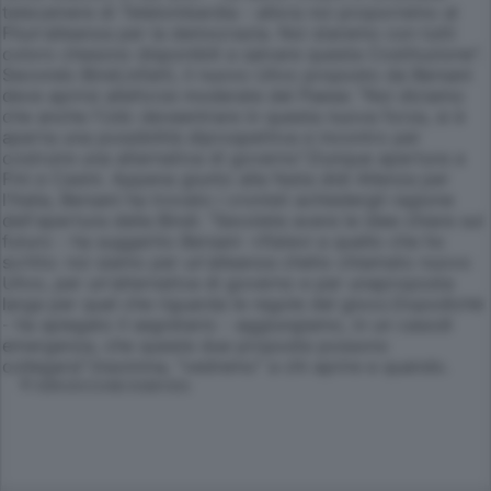
telecamere di Telelombardia - allora noi proporremo al
Fliun'alleanza per la democrazia. Noi staremo con tutti
coloro chesono disponibili a salvare questa Costituzione".
Secondo Bindi,infatti, il nuovo Ulivo proposto da Bersani
deve aprirsi alleforze moderate del Paese: "Noi diciamo
che anche l'Udc deveentrare in questa nuova forza, si è
aperta una possibilità diprospettiva e incontro per
costruire una alternativa di governo".Dunque apertura a
Fini e Casini. Appena giunto alla festa didi Allenza per
l'Italia, Bersani ha trovato i cronisti achiedergli ragione
dell'apertura della Bindi. "Sevolete avere le idee chiare sul
futuro - ha suggerito Bersani -rifatevi a quello che ho
scritto: noi siamo per un'alleanza cheho chiamato nuovo
Ulivo, per un'alternativa di governo e per unaproposta
larga per quel che riguarda le regole del gioco.Dopodichè
- ha spiegato il segretario - aggiungiamo, in un casodi
emergenza, che queste due proposte possono
collegarsi".Insomma, "vedremo" a chi aprire e quando.
© RIPRODUZIONE RISERVATA