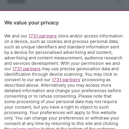
Sezioni
Rubriche
We value your privacy
Territorio
We and our
1731 partners
store and/or access information
on a device, such as cookies and process personal data,
such as unique identifiers and standard information sent
Servizi
by a device for personalised advertising and content,
advertising and content measurement, audience research
and services development. With your permission we and
Chi Siamo
our
1731 partners
may use precise geolocation data and
identification through device scanning. You may click to
consent to our and our
1731 partners
’ processing as
Community
described above. Alternatively you may access more
detailed information and change your preferences before
consenting or to refuse consenting. Please note that
Network
some processing of your personal data may not require
your consent, but you have a right to object to such
processing. Your preferences will apply to this website
only. You can change your preferences or withdraw your
consent at any time by returning to this site and clicking
the
privacy policy
button at the bottom of the webpage.