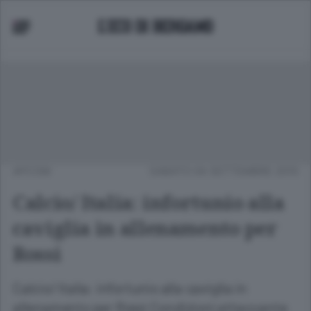
APCOM
SABATO 04 SETTEMBRE 2010
Calcio/ Italia: infortunio alla
caviglia in allenamento per
Rossi
Calcio/ Italia: infortunio alla caviglia in
allenamento per Rossi Condizioni attaccante