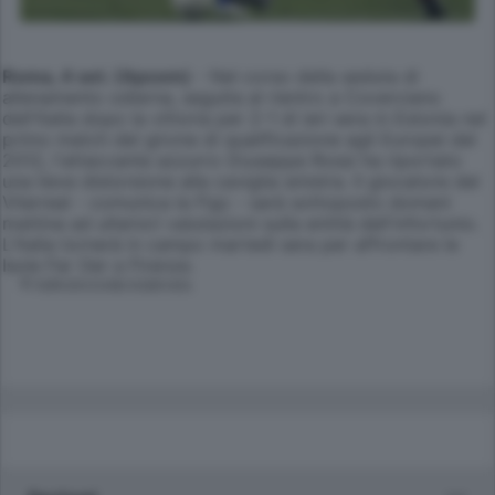
Roma, 4 set. (Apcom)
- Nel corso della seduta di
allenamento odierna, seguita al rientro a Coverciano
dell'Italia dopo la vittoria per 2-1 di ieri sera in Estonia nel
primo match del girone di qualificazione agli Europei del
2012, l'attaccante azzurro Giuseppe Rossi ha riportato
una lieve distorsione alla caviglia sinistra. Il giocatore del
Vilarreal - comunica la Figc - sarà sottoposto domani
mattina ad ulteriori valutazioni sulla entità dell'infortunio.
L'Italia tornerà in campo martedì sera per affrontare le
Isole Far Oer a Firenze.
© RIPRODUZIONE RISERVATA