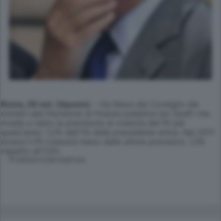
Roma, 29 set. (Apcom)
- Via libera del Consiglio dei
ministri alla Decisione di finanza pubblica (ex Dpef) che
rivede a rialzo la previsione di crescita del Pil per
quest'anno: 1,2% dall'1% della precedente stima. Nel 2011
invece il Pil crescerà meno delle ultime previsioni, 1,3%
rispetto all'1,5%.
© RIPRODUZIONE RISERVATA