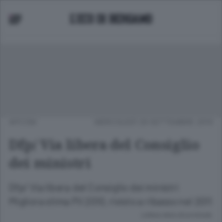
APCOM
MERCOLEDÌ 29 SETTEMBRE 2010
Dfp/ Via libera del Consiglio
dei ministri
Dfp/ Via libera del Consiglio dei ministri
Migliora stima Pil 2010, rivisto a ribasso nel 2011
Lettura meno di un minuto.