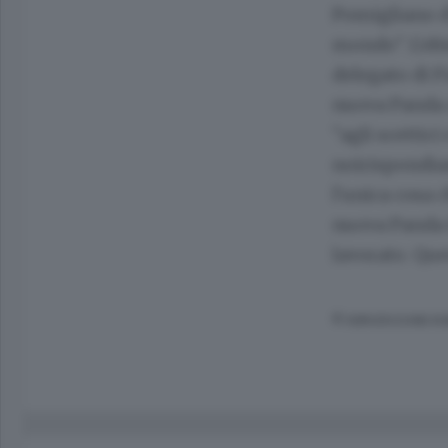
Pomigliano d'
mondo". L'obi
delegato di F
nuova Panda a
"agli scettic
noirispondiam
l'unica cosa c
nuova Panda è
lavorato. Que
© RIPRODUZIONE RI