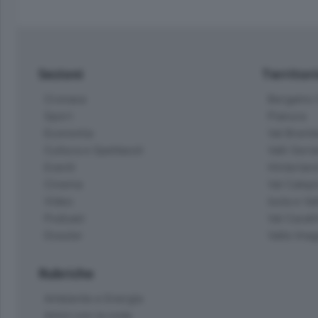
Sezioni
Territor
Cronaca
Bergamo C
Sport
Pianura
Economia
Val Bremb
Cultura e Spettacoli
Valli Seria
Eventi
Hinterlan
Cinema
Val Calepi
Video
Isola e Va
Podcast
Val Cavall
Dossier
Valle Ima
Rubriche
Ambiente e Energia
Amici con la coda