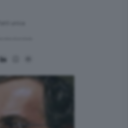
fatti unica
ra meno di un minuto.