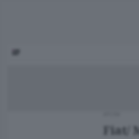
APCOM
Fiat/