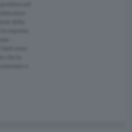
mpetitiva nel
inistratore
ione della
la risposta
onne -
 fatti sono
to che la
 sostenuto e