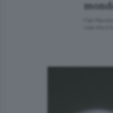
mondo,
Fiat/ Marchio
cosa che ci i