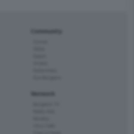
Community
Corner
Skille
Eppen
Orobie
Delta Index
Eco.Bergamo
Network
Bergamo TV
Radio Alta
Kendoo
L'Eco Cafè
Case in festa