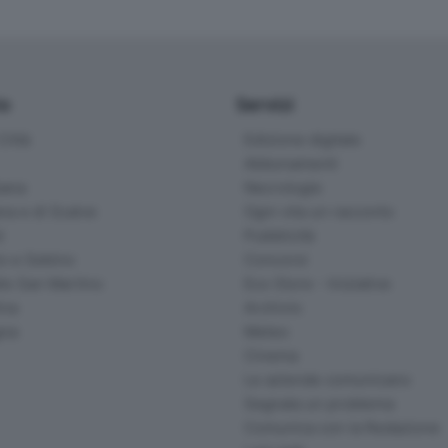
io
Servizi
ittà
Edizione digitale
Abbonamenti
ana
Necrologie
na e di Scalve
Ogni vita un racconto
d
Pubblicità
o e Sebino
Concorsi
lle San Martino
Eco Store - Iniziative
ina
Archivio
gna
Meteo
Cinema
Le aziende comunicano
Segnala un problema
Comunica con la Redazione