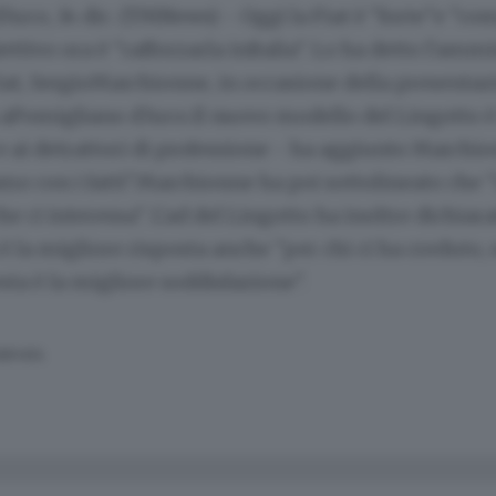
Arco, 14 dic. (TMNews) - Oggi la Fiat è "forte"e "co
ettivo ora è "rafforzarla inItalia". Lo ha detto l'amm
iat, SergioMarchionne, in occasione della presentaz
Pomigliano d'Arco.Il nuovo modello del Lingotto è 
i e ai detrattori di professione - ha aggiunto Marchi
o con i fatti".Marchionne ha poi sottolineato che "i
he ci interessa". L'ad del Lingotto ha inoltre dichiara
 la migliore risposta anche "per chi ci ha creduto,
sta è la migliore soddisfazione".
SERVATA