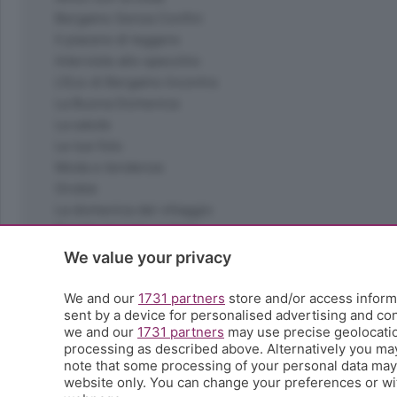
Bergamo Senza Confini
Il piacere di leggere
Interviste allo specchio
L'Eco di Bergamo Incontra
La Buona Domenica
La salute
Le tue foto
Moda e tendenze
Orobie
La domenica del villaggio
Ricette (quasi) perfette
Scienza e Tecnologia
We value your privacy
Tic Tac
Volontariato
We and our
1731 partners
store and/or access informa
sent by a device for personalised advertising and c
StoryLab
we and our
1731 partners
may use precise geolocation
Il punto
processing as described above. Alternatively you ma
L'EcoCafè
note that some processing of your personal data may n
Editoriali
website only. You can change your preferences or wit