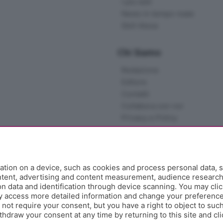
I più letti
News in tempo reale
Skill Alexa
Chi Siamo
Redazione
Editore
Contatti
Collabora con noi
Privacy e Policy
tion on a device, such as cookies and process personal data, s
ontent, advertising and content measurement, audience researc
 data and identification through device scanning. You may clic
y access more detailed information and change your preference
ot require your consent, but you have a right to object to such
hdraw your consent at any time by returning to this site and cl