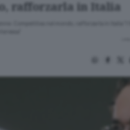
 rafforzarla in Italia
nne: Competitiva nel mondo, rafforzarla in Italia "I 
nteressa"
Lettu