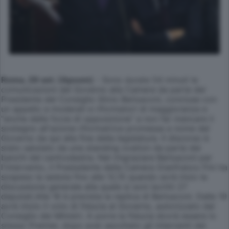
Roma, 29 set. (Apcom)
- Sono durate 54 minuti le
comunicazioni del Governo alla Camera da parte del
Presidente del Consiglio Silvio Berlusconi, concluse con
un appello a moderati e riformatori di maggioranza e
"anche delle forze di opposizione" a non far mancare il
sostegno all'azione riformatrice promessa a nome del
Governo da qui alla fine della legislatura. Il discorso è
stato salutato da una standing ovation da parte dei
banchi del centrodestra. Nel ringraziare Berlusconi per
l'intervento, il Presisdente della Camera Gianfranco Fini ha
sospeso la seduta fino alle 12,15 quando avrà inizo la
discussione generale alla quale si soni iscritti 27
deputati.Alle 16 è prevista la replica di Berlusconi. Dalle 19
avrà inizio il voto di fiducia al Governo, autorizzato dal
Consiglio dei MInistri. A porre la fiducia dovrà essere lo
stesso Premier, dopo aver ascoltato gli interventi dei