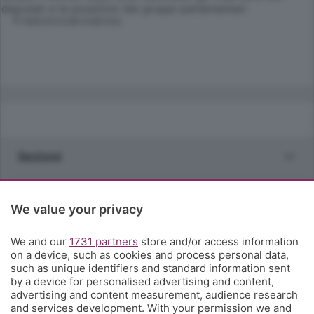
deputati e le posizioni dei gruppi parlamentari
© RIPRODUZIONE RISERVATA
Sezioni
Rubriche
We value your privacy
Territorio
We and our
1731 partners
store and/or access information
on a device, such as cookies and process personal data,
such as unique identifiers and standard information sent
Servizi
by a device for personalised advertising and content,
advertising and content measurement, audience research
and services development. With your permission we and
Chi Siamo