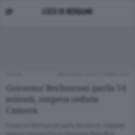
APCOM
MERCOLEDÌ 29 SETTEMBRE 2010
Governo/ Berlusconi parla 54
minuti, sospesa seduta
Camera
Governo/ Berlusconi parla 54 minuti, sospesa
seduta Camera Fini lo ringrazia.Standing