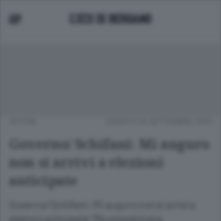
APCOM
SABATO 04 SETTEMBRE 2010
Governo/ Schifani: Mi auguro
non si arrivi a elezioni
anticipate
Governo/ Schifani: Mi auguro non si arrivi a
elezioni anticipate "Ricomposizione