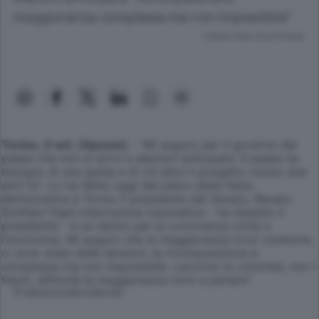
maggioranza complessa ma non impossibile"
Lettura meno di un minuto.
Torino, 4 set. (Apcom)
- "Mi auguro per il governo del
paese che non si arrivi a elezioni anticipate. Il paese ha
bisogno di una guida e di chi attui il progetto voluto due
anni fa". Lo ha detto oggi dal palco della Festa
democratica a Torino il presidente del Senato, Renato
Schifani."Ogni interruzione traumatica - ha ribadito il
presidente - è un danno per la convivenza civile e
l'economia. Mi auguro che la maggioranza trovi coesione,
ci sono state delle tensioni, la ricomposizione è
complessa ma non impossibile. Lavorino le colombe, non i
falchi, affinché la maggioranza torni a parlare".
© RIPRODUZIONE RISERVATA