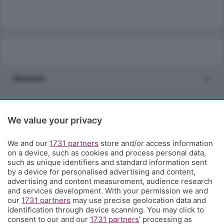
Sezioni
Rubriche
We value your privacy
Territorio
We and our
1731 partners
store and/or access information
on a device, such as cookies and process personal data,
Servizi
such as unique identifiers and standard information sent
by a device for personalised advertising and content,
advertising and content measurement, audience research
Chi Siamo
and services development. With your permission we and
our
1731 partners
may use precise geolocation data and
identification through device scanning. You may click to
Community
consent to our and our
1731 partners
’ processing as