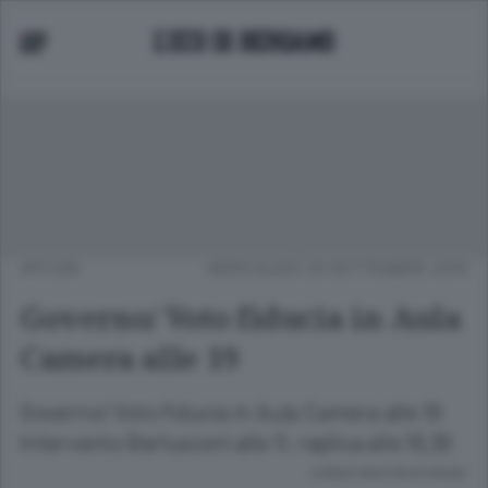
APCOM
MERCOLEDÌ 29 SETTEMBRE 2010
Governo/ Voto fiducia in Aula
Camera alle 19
Governo/ Voto fiducia in Aula Camera alle 19
Intervento Berlusconi alle 11, replica alle 16,30
Lettura meno di un minuto.