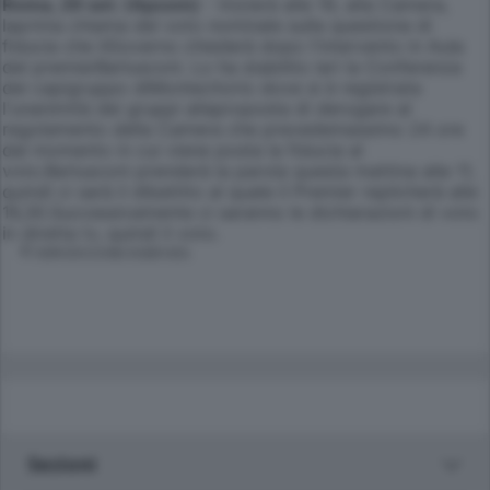
Roma, 29 set. (Apcom)
- Inizierà alle 19, alla Camera,
laprima chiama del voto nominale sulla questione di
fiducia che ilGoverno chiederà dopo l'intervento in Aula
del premierBerlusconi. Lo ha stabilito ieri la Conferenza
dei capigruppo diMontecitorio dove si è registrata
l'unanimità dei gruppi allaproposta di derogare al
regolamento della Camera che prevedemassimo 24 ore
dal momento in cui viene posta la fiducia al
voto.Berlusconi prenderà la parola questa mattina alle 11,
quindi ci sarà il dibattito al quale il Premier replicherà alle
16,30.Successivamente ci saranno le dichiarazioni di voto
in diretta tv, quindi il voto.
© RIPRODUZIONE RISERVATA
Sezioni