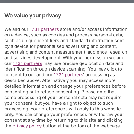
Rubriche
We value your privacy
Territorio
We and our
1731 partners
store and/or access information
on a device, such as cookies and process personal data,
such as unique identifiers and standard information sent
Servizi
by a device for personalised advertising and content,
advertising and content measurement, audience research
and services development. With your permission we and
Chi Siamo
our
1731 partners
may use precise geolocation data and
identification through device scanning. You may click to
consent to our and our
1731 partners
’ processing as
Community
described above. Alternatively you may access more
detailed information and change your preferences before
consenting or to refuse consenting. Please note that
Network
some processing of your personal data may not require
your consent, but you have a right to object to such
processing. Your preferences will apply to this website
only. You can change your preferences or withdraw your
consent at any time by returning to this site and clicking
the
privacy policy
button at the bottom of the webpage.
© COPYRIGHT 2026 - S.E.S.A.A.B. S.p.a. con sede in Viale