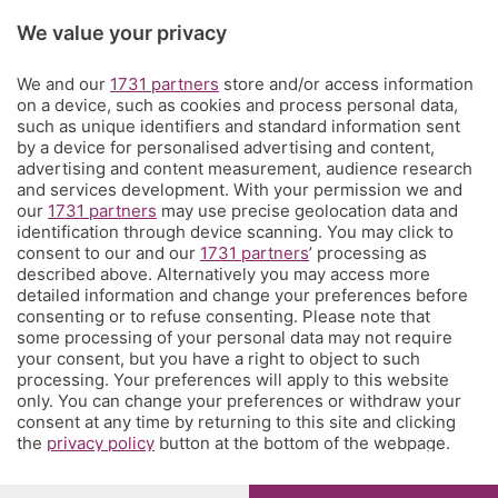
Rubriche
We value your privacy
We and our
1731 partners
store and/or access information
Territorio
on a device, such as cookies and process personal data,
such as unique identifiers and standard information sent
by a device for personalised advertising and content,
Servizi
advertising and content measurement, audience research
and services development. With your permission we and
our
1731 partners
may use precise geolocation data and
Chi Siamo
identification through device scanning. You may click to
consent to our and our
1731 partners
’ processing as
described above. Alternatively you may access more
Community
detailed information and change your preferences before
consenting or to refuse consenting. Please note that
some processing of your personal data may not require
Network
your consent, but you have a right to object to such
processing. Your preferences will apply to this website
only. You can change your preferences or withdraw your
consent at any time by returning to this site and clicking
the
privacy policy
button at the bottom of the webpage.
© COPYRIGHT 2026 - S.E.S.A.A.B. S.p.a. con sede in Viale