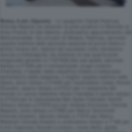
Roma, 4 set. (Apcom)
- Lo spagnolo Daniel Pedrosa
(Honda Repsol) ha ottenuto la pole position in MotoGp al
Gran Premio di San Marino, dodicesimo appuntamento del
Motomondiale. Sul circuito di Misano, Pedrosa, secondo
questa mattina nelle seconda sessione di prove libere e
primo invece ieri, reduce dal successo colto domenica
scorsa a Indianapolis, ha ottenuto la sua quarta pole
stagionale girando in 1'33"948.Alle sue spalle, secondo
tempo a 0"308 per il connazionale Jorge Lorenzo
(Yamaha), il leader della classifica iridata e indiscusso
dominatore della stagione, il miglior questa mattina nelle
libere, terzo tempo a 0"449 per l'australiano Casey Stoner
(Ducati), quarto tempo a 0"522 per il campione del
mondo in carica Valentino Rossi (Yamaha) e quinto tempo
a 0"524 per lo statunitense Ben Spies (Yamaha Tech3).
Ottavo tempo a 0"878 poi per Andrea Dovizioso (Honda
Repsol), nono tempo a 0"986 per Marco Simoncelli
(Honda Gresini), decimo tempo a 1"070 per Marco
Melandri (Honda Gresini) e undicesimo tempo a 1"148 per
Loris Capirossi (Suzuki).Lorenzo, come detto, guida