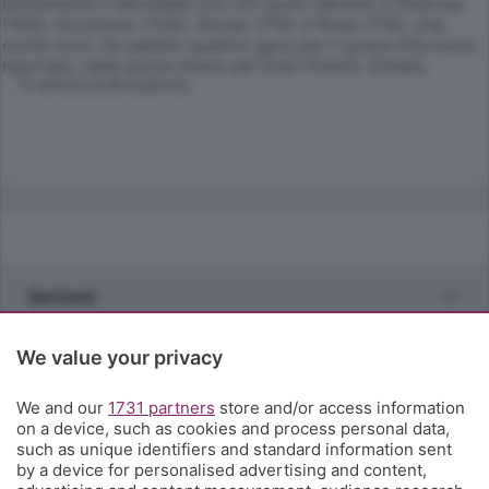
nettamente il Mondiale con 251 punti davanti a Pedrosa
(183), Dovizioso (126), Stoner (119) e Rossi (114), che,
come noto, ha saltato quattro gare per il grave infortunio
riportato nelle prove libere del Gran Premio d'Italia.
© RIPRODUZIONE RISERVATA
Sezioni
Rubriche
We value your privacy
We and our
1731 partners
store and/or access information
Territorio
on a device, such as cookies and process personal data,
such as unique identifiers and standard information sent
by a device for personalised advertising and content,
Servizi