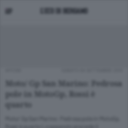
APCOM
SABATO 04 SETTEMBRE 2010
Moto/ Gp San Marino: Pedrosa
pole in MotoGp, Rossi è
quarto
Moto/ Gp San Marino: Pedrosa pole in MotoGp,
Rossi è quarto Lo spagnolo precede il