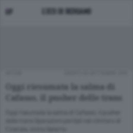
APCOM
SABATO 04 SETTEMBRE 2010
Oggi riesumata la salma di
Cafasso, il pusher delle trans
Oggi riesumata la salma di Cafasso, il pusher
delle trans Operazioni peritali nel cimitero di
Cicerale, vicino Salerno