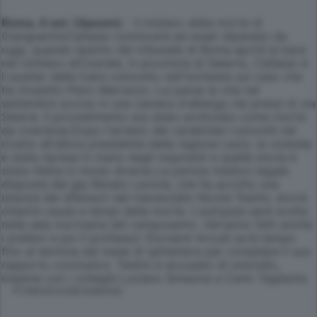
Roma, 4 set. (Apcom)
- Il mistero della morte di
GianguerinoCafasso comincerà ad esser dipanato da
oggi, quando ilperito del tribunale di Roma aprirà la bara
nel cimitero diCicerale, in provincia di Salerno. Cafasso è
il pusher delle trans coinvolto nell'inchiesta sul caso che
ha investito Piero Marrazzo. Lui perse la vita nel
settembre scorso in una camera d'albergo nei pressi di via
Salaria. Il procedimento era stato archiviato come morte
da overdose.Dopo l'arresto dei carabinieri coinvolti nel
ricatto all'allora presidente della regione Lazio, la vicenda
è stata ripresa in mano dagli inquirenti e quella storia è
stata riletta in modo diverso.La perizia medico-legale
disposta dal gip Renato Laviola, che ha accolto una
istanza dei difensori del maresciallo Nicola Testini, dovrà
chiarire cause e tempi della morte. L'autopsia sarà svolta
nella sala mortuaria del camposanto. Verranno fatti anche
i prelievi e poi il professor Giovanni Arcudi avrà tempo
fino al termine del mese di settembre per compilare il suo
rapporto conclusivo. Testini è accusato di omicidio,
insieme con i colleghi Luciano Simeone e Carlo Tagliente.
© RIPRODUZIONE RISERVATA