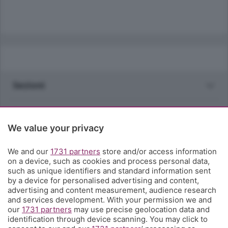
Sezioni
Rubriche
We value your privacy
Territorio
We and our
1731 partners
store and/or access information
on a device, such as cookies and process personal data,
Servizi
such as unique identifiers and standard information sent
by a device for personalised advertising and content,
advertising and content measurement, audience research
Chi Siamo
and services development. With your permission we and
our
1731 partners
may use precise geolocation data and
identification through device scanning. You may click to
Community