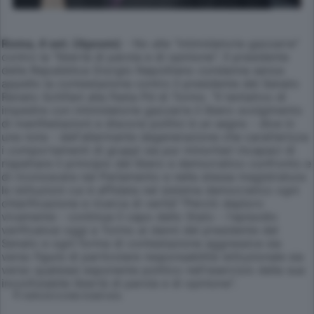
Roma, 4 set. (Apcom)
- No alle "intimidatorie gazzarre"
contro la "libertà di parola e di opinione". Il presidente
della Repubblica Giorgio Napolitano condanna senza
appello la contestazione contro il presidente del Senato
Renato Schifani alla Festa Pd di Torino. "Il tentativo di
impedire con intimidatorie gazzarre il libero svolgimento
di manifestazioni e discorsi politici è un segno - dice in
una nota - dell'allarmante degenerazione che caratterizza
i comportamenti di gruppi sia pur minoritari incapaci di
rispettare il principio del libero e democratico confronto e
di riconoscere nel Parlamento e nella stessa magistratura
le istituzioni cui è affidata nel sistema democratico ogni
chiarificazione e ricerca di verità"."Perciò deploro
vivamente - continua il capo dello Stato - l'episodio
verificatosi oggi a Torino ai danni del presidente del
Senato e ogni forma di contestazione aggressiva sia
verso figure di particolare responsabilità istituzionale sia
verso qualsiasi esponente politico nell'esercizio della sua
inconfutabile libertà di parola e di opinione".
© RIPRODUZIONE RISERVATA