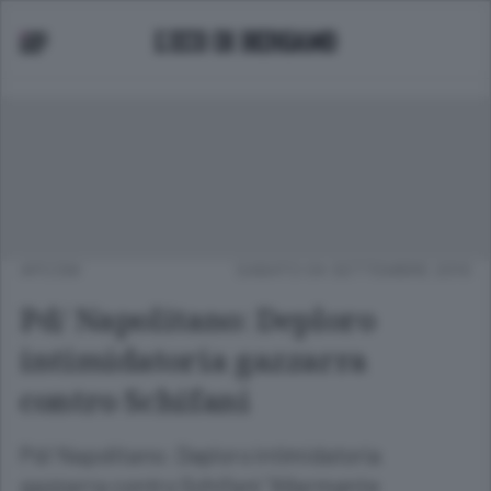
APCOM
SABATO 04 SETTEMBRE 2010
Pd/ Napolitano: Deploro
intimidatoria gazzarra
contro Schifani
Pd/ Napolitano: Deploro intimidatoria
gazzarra contro Schifani "Allarmante