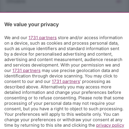
Ottobre
471
Settembre
458
We value your privacy
Agosto
378
We and our
1731 partners
store and/or access information
Luglio
422
on a device, such as cookies and process personal data,
such as unique identifiers and standard information sent
Giugno
by a device for personalised advertising and content,
387
advertising and content measurement, audience research
and services development. With your permission we and
Maggio
290
our
1731 partners
may use precise geolocation data and
identification through device scanning. You may click to
Aprile
127
consent to our and our
1731 partners
’ processing as
described above. Alternatively you may access more
Marzo
detailed information and change your preferences before
115
consenting or to refuse consenting. Please note that some
processing of your personal data may not require your
Febbraio
123
consent, but you have a right to object to such processing.
Your preferences will apply to this website only. You can
Gennaio
120
change your preferences or withdraw your consent at any
time by returning to this site and clicking the
privacy policy