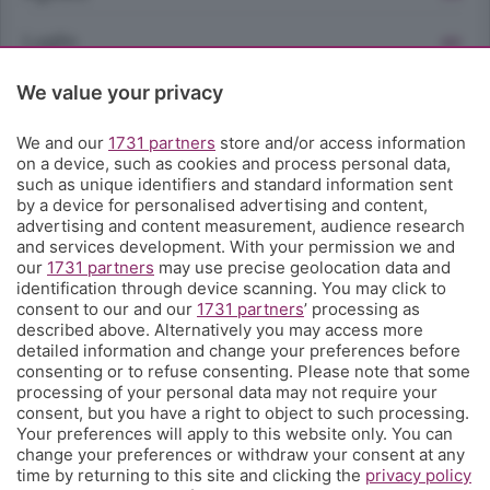
Luglio
422
Giugno
We value your privacy
387
Maggio
We and our
1731 partners
store and/or access information
290
on a device, such as cookies and process personal data,
such as unique identifiers and standard information sent
Aprile
127
by a device for personalised advertising and content,
advertising and content measurement, audience research
Marzo
115
and services development. With your permission we and
our
1731 partners
may use precise geolocation data and
Febbraio
identification through device scanning. You may click to
123
consent to our and our
1731 partners
’ processing as
described above. Alternatively you may access more
Gennaio
120
detailed information and change your preferences before
consenting or to refuse consenting. Please note that some
processing of your personal data may not require your
consent, but you have a right to object to such processing.
Your preferences will apply to this website only. You can
change your preferences or withdraw your consent at any
2007
time by returning to this site and clicking the
privacy policy