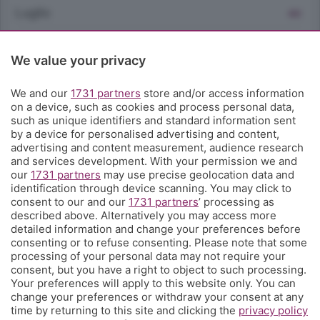
Luglio
422
Giugno
387
We value your privacy
Maggio
290
We and our
1731 partners
store and/or access information
on a device, such as cookies and process personal data,
Aprile
127
such as unique identifiers and standard information sent
by a device for personalised advertising and content,
Marzo
115
advertising and content measurement, audience research
and services development. With your permission we and
Febbraio
our
1731 partners
may use precise geolocation data and
123
identification through device scanning. You may click to
consent to our and our
1731 partners
’ processing as
Gennaio
120
described above. Alternatively you may access more
detailed information and change your preferences before
consenting or to refuse consenting. Please note that some
processing of your personal data may not require your
consent, but you have a right to object to such processing.
Your preferences will apply to this website only. You can
2007
change your preferences or withdraw your consent at any
time by returning to this site and clicking the
privacy policy