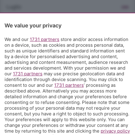
Luglio
2999
Giugno
2828
We value your privacy
Maggio
2917
We and our
1731 partners
store and/or access information
on a device, such as cookies and process personal data,
Aprile
2906
such as unique identifiers and standard information sent
by a device for personalised advertising and content,
Marzo
advertising and content measurement, audience research
3099
and services development. With your permission we and
our
1731 partners
may use precise geolocation data and
Febbraio
2674
identification through device scanning. You may click to
consent to our and our
1731 partners
’ processing as
Gennaio
1531
described above. Alternatively you may access more
detailed information and change your preferences before
consenting or to refuse consenting. Please note that some
processing of your personal data may not require your
consent, but you have a right to object to such processing.
Your preferences will apply to this website only. You can
2008
change your preferences or withdraw your consent at any
time by returning to this site and clicking the
privacy policy