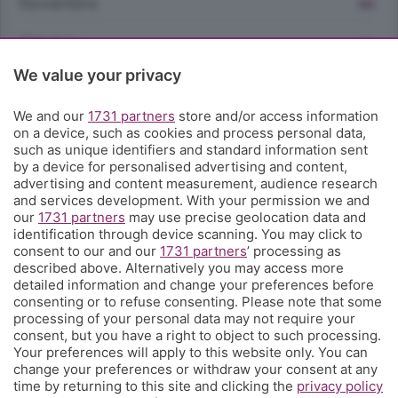
Novembre
869
Ottobre
471
We value your privacy
Settembre
458
We and our
1731 partners
store and/or access information
Agosto
378
on a device, such as cookies and process personal data,
such as unique identifiers and standard information sent
Luglio
by a device for personalised advertising and content,
422
advertising and content measurement, audience research
and services development. With your permission we and
Giugno
387
our
1731 partners
may use precise geolocation data and
identification through device scanning. You may click to
Maggio
290
consent to our and our
1731 partners
’ processing as
described above. Alternatively you may access more
Aprile
detailed information and change your preferences before
127
consenting or to refuse consenting. Please note that some
processing of your personal data may not require your
Marzo
115
consent, but you have a right to object to such processing.
Your preferences will apply to this website only. You can
Febbraio
123
change your preferences or withdraw your consent at any
time by returning to this site and clicking the
privacy policy