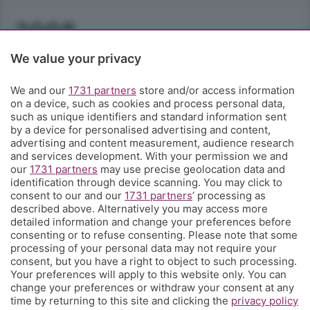
2008
We value your privacy
Dicembre
710
We and our
1731 partners
store and/or access information
Novembre
869
on a device, such as cookies and process personal data,
such as unique identifiers and standard information sent
Ottobre
471
by a device for personalised advertising and content,
advertising and content measurement, audience research
and services development. With your permission we and
Settembre
458
our
1731 partners
may use precise geolocation data and
identification through device scanning. You may click to
Agosto
378
consent to our and our
1731 partners
’ processing as
described above. Alternatively you may access more
Luglio
detailed information and change your preferences before
422
consenting or to refuse consenting. Please note that some
processing of your personal data may not require your
Giugno
387
consent, but you have a right to object to such processing.
Your preferences will apply to this website only. You can
Maggio
290
change your preferences or withdraw your consent at any
time by returning to this site and clicking the
privacy policy