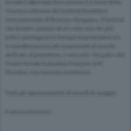
Sociale.Čajkovskij Mon Amour è il tema della
55esima edizione del Festival Pianistico
Internazionale di Brescia e Bergamo, il festival
che ha fatto parlare di sé come uno dei più
belli e prestigiosi in Europa imponendosi tra
le manifestazioni più importanti al mondo
dedicate al pianoforte, e non solo. Sul palco del
Teatro Sociale il pianista François-Joël
Thiollier con musiche di Debussy.
Tutti gli appuntamenti di lunedì 14 maggio
© RIPRODUZIONE RISERVATA