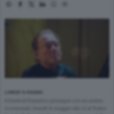
LUNEDÌ 14 MAGGIO
Il Festival Pianistico prosegue con un artista
eccezionale, lunedì 14 maggio alle 21 al Teatro