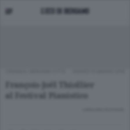
CRONACA
/
BERGAMO CITTÀ
GIOVEDÌ 10 MAGGIO 2018
François-Joël Thiollier
al Festival Pianistico
Lettura meno di un minuto.