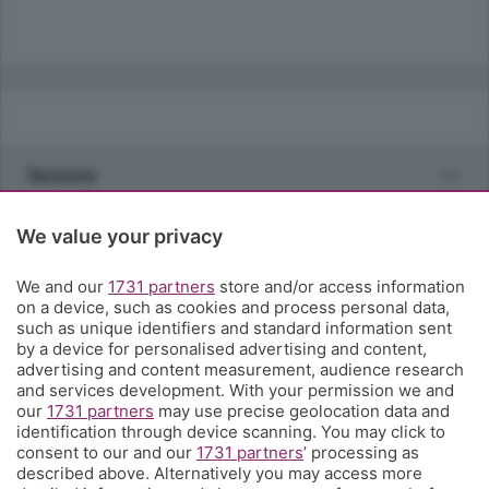
Sezioni
Rubriche
We value your privacy
We and our
1731 partners
store and/or access information
Territorio
on a device, such as cookies and process personal data,
such as unique identifiers and standard information sent
by a device for personalised advertising and content,
Servizi
advertising and content measurement, audience research
and services development. With your permission we and
our
1731 partners
may use precise geolocation data and
Chi Siamo
identification through device scanning. You may click to
consent to our and our
1731 partners
’ processing as
described above. Alternatively you may access more
Community