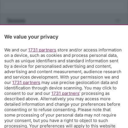
Sezioni
Rubriche
We value your privacy
We and our
1731 partners
store and/or access information
Territorio
on a device, such as cookies and process personal data,
such as unique identifiers and standard information sent
by a device for personalised advertising and content,
Servizi
advertising and content measurement, audience research
and services development. With your permission we and
our
1731 partners
may use precise geolocation data and
Chi Siamo
identification through device scanning. You may click to
consent to our and our
1731 partners
’ processing as
described above. Alternatively you may access more
Community
detailed information and change your preferences before
consenting or to refuse consenting. Please note that
some processing of your personal data may not require
Network
your consent, but you have a right to object to such
processing. Your preferences will apply to this website