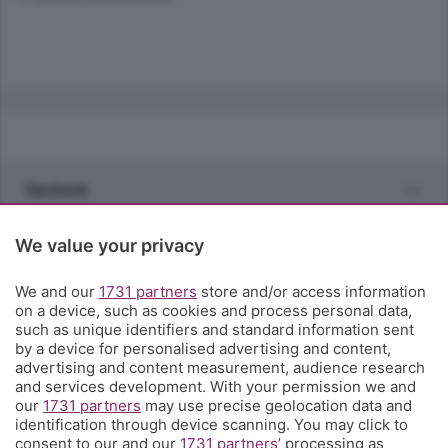
Sezioni
Rubriche
We value your privacy
We and our
1731 partners
store and/or access information
Territorio
on a device, such as cookies and process personal data,
such as unique identifiers and standard information sent
by a device for personalised advertising and content,
Servizi
advertising and content measurement, audience research
and services development. With your permission we and
our
1731 partners
may use precise geolocation data and
Chi Siamo
identification through device scanning. You may click to
consent to our and our
1731 partners
’ processing as