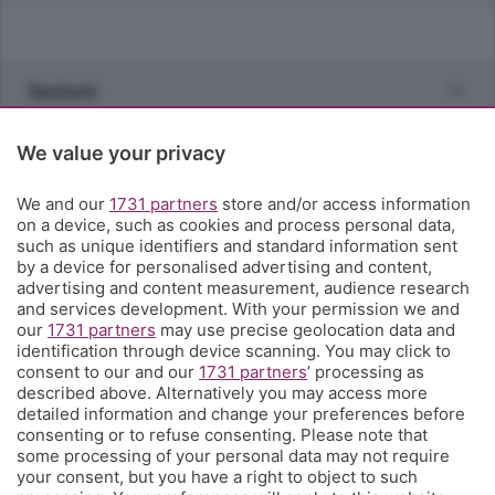
Sezioni
Rubriche
We value your privacy
We and our
1731 partners
store and/or access information
Territorio
on a device, such as cookies and process personal data,
such as unique identifiers and standard information sent
by a device for personalised advertising and content,
Servizi
advertising and content measurement, audience research
and services development. With your permission we and
our
1731 partners
may use precise geolocation data and
Chi Siamo
identification through device scanning. You may click to
consent to our and our
1731 partners
’ processing as
described above. Alternatively you may access more
Community
detailed information and change your preferences before
consenting or to refuse consenting. Please note that
some processing of your personal data may not require
Network
your consent, but you have a right to object to such