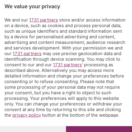
Rubriche
We value your privacy
We and our
1731 partners
store and/or access information
Territorio
on a device, such as cookies and process personal data,
such as unique identifiers and standard information sent
by a device for personalised advertising and content,
Servizi
advertising and content measurement, audience research
and services development. With your permission we and
our
1731 partners
may use precise geolocation data and
Chi Siamo
identification through device scanning. You may click to
consent to our and our
1731 partners
’ processing as
described above. Alternatively you may access more
Community
detailed information and change your preferences before
consenting or to refuse consenting. Please note that
some processing of your personal data may not require
Network
your consent, but you have a right to object to such
processing. Your preferences will apply to this website
only. You can change your preferences or withdraw your
consent at any time by returning to this site and clicking
the
privacy policy
button at the bottom of the webpage.
© COPYRIGHT 2026 - S.E.S.A.A.B. S.p.a. con sede in Viale
Papa Giovanni XXIII, 118 24121 Bergamo - E' vietata la