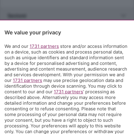
Sezioni
Rubriche
We value your privacy
We and our
1731 partners
store and/or access information
Territorio
on a device, such as cookies and process personal data,
such as unique identifiers and standard information sent
by a device for personalised advertising and content,
Servizi
advertising and content measurement, audience research
and services development. With your permission we and
our
1731 partners
may use precise geolocation data and
Chi Siamo
identification through device scanning. You may click to
consent to our and our
1731 partners
’ processing as
described above. Alternatively you may access more
Community
detailed information and change your preferences before
consenting or to refuse consenting. Please note that
some processing of your personal data may not require
Network
your consent, but you have a right to object to such
processing. Your preferences will apply to this website
only. You can change your preferences or withdraw your