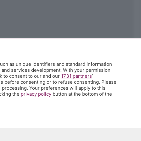
uch as unique identifiers and standard information
h and services development. With your permission
k to consent to our and our
1731 partners
’
s before consenting or to refuse consenting. Please
 processing. Your preferences will apply to this
icking the
privacy policy
button at the bottom of the