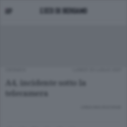
CRONACA
LUNEDÌ 30 LUGLIO 2007
A4, incidente sotto la
telecamera
Lettura meno di un minuto.