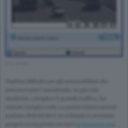
(Foto di N/A)
Mattina difficile per gli automobilisti che
percorrevano l’autostrada: un piccolo
incidente, complice il grande traffico, ha
causato lunghe code. Le prime informazioni
parlano di feriti lievi. lo schianto è avvenuto
proprio in un punto in cui è
in funzione una