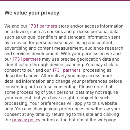
Rubriche
We value your privacy
We and our
1731 partners
store and/or access information
Territorio
on a device, such as cookies and process personal data,
such as unique identifiers and standard information sent
by a device for personalised advertising and content,
Servizi
advertising and content measurement, audience research
and services development. With your permission we and
our
1731 partners
may use precise geolocation data and
Chi Siamo
identification through device scanning. You may click to
consent to our and our
1731 partners
’ processing as
described above. Alternatively you may access more
Community
detailed information and change your preferences before
consenting or to refuse consenting. Please note that
some processing of your personal data may not require
Network
your consent, but you have a right to object to such
processing. Your preferences will apply to this website
only. You can change your preferences or withdraw your
consent at any time by returning to this site and clicking
the
privacy policy
button at the bottom of the webpage.