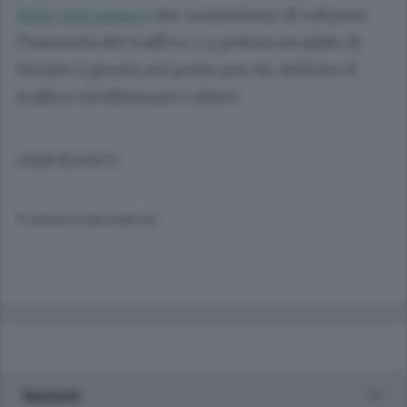
delle telecamere
che consentono di valutare
l’intensità del traffico. La polizia stradale di
Seriate è giunta sul posto per far defluire il
traffico ed effettuare i rilievi.
(30/07/2007)
© RIPRODUZIONE RISERVATA
Sezioni