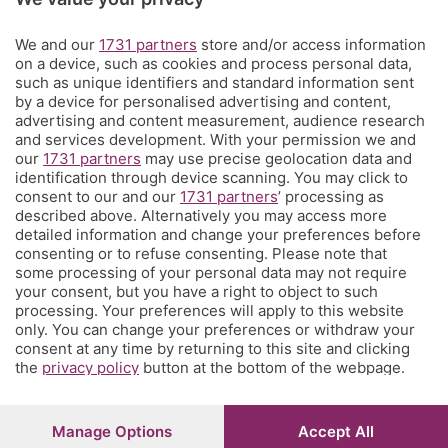
We and our
1731 partners
store and/or access information
Territorio
on a device, such as cookies and process personal data,
such as unique identifiers and standard information sent
by a device for personalised advertising and content,
Servizi
advertising and content measurement, audience research
and services development. With your permission we and
our
1731 partners
may use precise geolocation data and
Chi Siamo
identification through device scanning. You may click to
consent to our and our
1731 partners
’ processing as
described above. Alternatively you may access more
Community
detailed information and change your preferences before
consenting or to refuse consenting. Please note that
some processing of your personal data may not require
Network
your consent, but you have a right to object to such
processing. Your preferences will apply to this website
only. You can change your preferences or withdraw your
consent at any time by returning to this site and clicking
the
privacy policy
button at the bottom of the webpage.
© COPYRIGHT 2026 - S.E.S.A.A.B. S.p.a. con sede in Viale
Papa Giovanni XXIII, 118 24121 Bergamo - E' vietata la
Manage Options
Accept All
riproduzione anche parziale