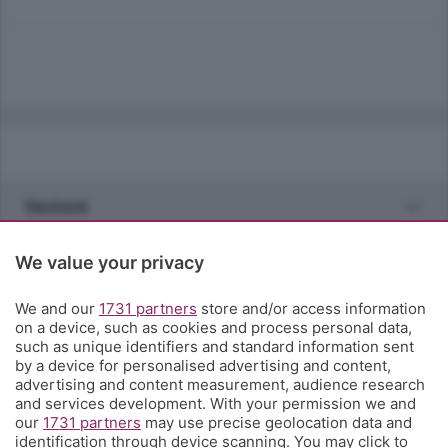
Sezioni
Rubriche
We value your privacy
We and our
1731 partners
store and/or access information
Territorio
on a device, such as cookies and process personal data,
such as unique identifiers and standard information sent
by a device for personalised advertising and content,
Servizi
advertising and content measurement, audience research
and services development. With your permission we and
our
1731 partners
may use precise geolocation data and
Chi Siamo
identification through device scanning. You may click to