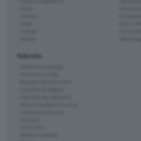
Cultura e Spettacoli
Valli Seria
Eventi
Hinterlan
Cinema
Val Calepi
Video
Isola e Va
Podcast
Val Cavall
Dossier
Valle Ima
Rubriche
Ambiente e Energia
Amici con la coda
Bergamo Senza Confini
Il piacere di leggere
Interviste allo specchio
L'Eco di Bergamo Incontra
La Buona Domenica
La salute
Le tue foto
Moda e tendenze