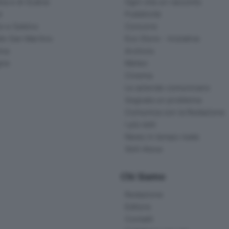
na e di Scalve
Ogni vita un racconto
d
Pubblicità
o e Sebino
Concorsi
lle San Martino
Eco Store - Iniziative
ina
Archivio
gna
Meteo
Cinema
Le aziende comunicano
Segnala un problema
Comunica con la Redazione
I più letti
News in tempo reale
Skill Alexa
Chi Siamo
Redazione
Editore
Contatti