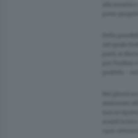
alla società 
poter progett
Della possibi
nel quale Fed
parti, si dis
per l’ordine 
prefetto - ve
Nei giorni sc
assicurato al
non si ripete
avanti la lo
«per ottenere