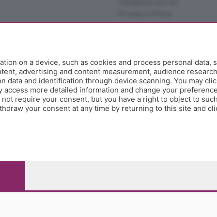
Collabora con noi
Privacy e Policy
tion on a device, such as cookies and process personal data, s
ontent, advertising and content measurement, audience researc
 data and identification through device scanning. You may clic
y access more detailed information and change your preference
ot require your consent, but you have a right to object to such
hdraw your consent at any time by returning to this site and cl
e Papa Giovanni XXIII, 118 24121 Bergamo - E' vietata la
pitale sociale Euro 10.000.000 i.v.