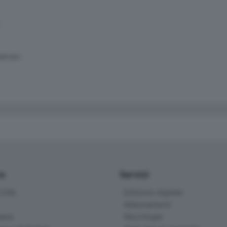
SERVATA
io
Servizi
ittà
Edizione digitale
Abbonamenti
ana
Necrologie