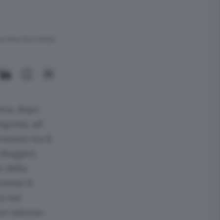
ra meno di un minuto.
eria, dopo
ingonia, ad
venuto tra il
 Ruggeri,
o della
rmine il
re nei
ire intorno