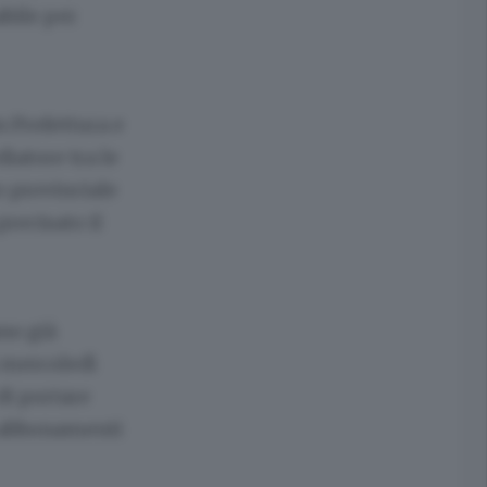
abile per
n Prefettura e
iatore tra le
o provinciale
recisato il
ano già
i mercoledì
di portare
a abbonamenti