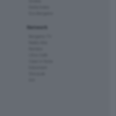
Orobie
Delta Index
Eco.Bergamo
Network
Bergamo TV
Radio Alta
Kendoo
L'Eco Cafè
Case in festa
Edoomark
StoryLab
Ark