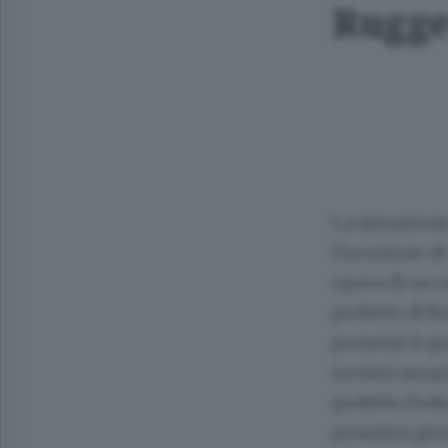
Rugger
La situazione 
l’irruzione d
opera di un ce
prefetto di B
presenti il 
società neraz
prefetto Fede
prossimi giorn