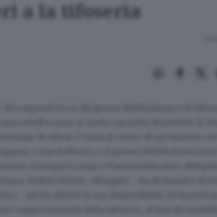
i a la tifoseria
Lettu
dei rapporti tra la dirigenza dell’Atalanta e la tifos
i mercoledì scorso al centro sportivo Bortolotti di Z
ntinaio di ultras, è stata al centro di un incontro av
ergamo, Cono Federico, e il patron dell’Atalanta Ivan
questore Giuseppe Longo e l’amministratore delegat
zurra, Isidoro Fratus. «Ruggeri - ha dichiarato al te
rico - mi ha offerto la sua disponibilità ad incontra
i i rappresentanti della tifoseria, al fine di ristabil