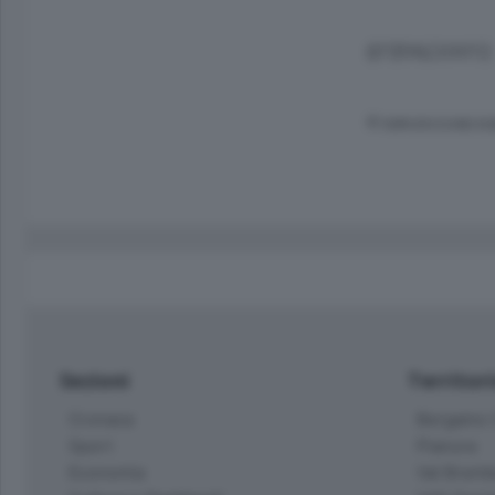
(07/06/2005)
© RIPRODUZIONE RI
Sezioni
Territor
Cronaca
Bergamo C
Sport
Pianura
Economia
Val Bremb