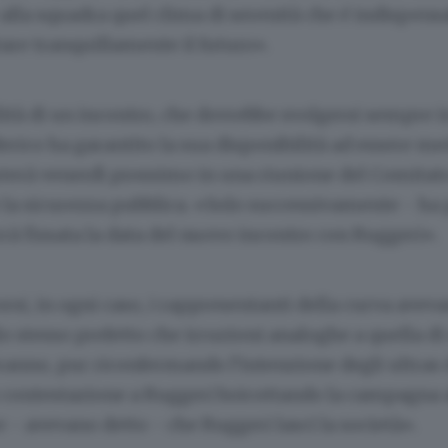
e alla squadra quel clima di serenità che é indispens
are tranquillamente il futuro».
lità di un incontro, che dovrebbe svolgersi sempre i
erico ha garantito la sua disponibilità ad essere med
cuterà venerdì prossimo in una riunione del Comitat
e la sicurezza pubblica. «Solo successivamente - ha p
rrà fissata la data del nuovo incontro con Ruggeri».
orsi, in ogni caso, i rappresentanti della curva avev
lo stesso prefetto che irruzioni analoghe a quella d
ranno, pur riconfermando l’intenzione degli ultras 
ro contestazione a Ruggeri boicottando la campagn
 - avevano detto - che Ruggeri lasci la società».