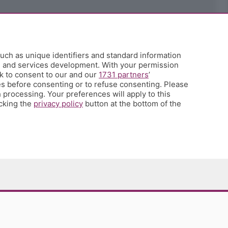
uch as unique identifiers and standard information
h and services development. With your permission
k to consent to our and our
1731 partners
’
s before consenting or to refuse consenting. Please
 processing. Your preferences will apply to this
icking the
privacy policy
button at the bottom of the