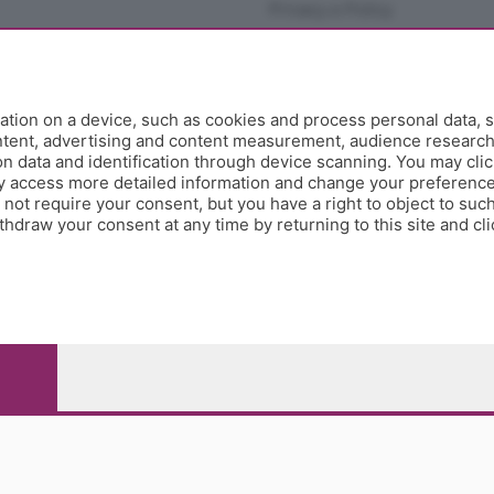
Privacy e Policy
tion on a device, such as cookies and process personal data, s
ontent, advertising and content measurement, audience researc
 data and identification through device scanning. You may clic
y access more detailed information and change your preference
ot require your consent, but you have a right to object to such
hdraw your consent at any time by returning to this site and cl
e Papa Giovanni XXIII, 118 24121 Bergamo - E' vietata la
pitale sociale Euro 10.000.000 i.v.