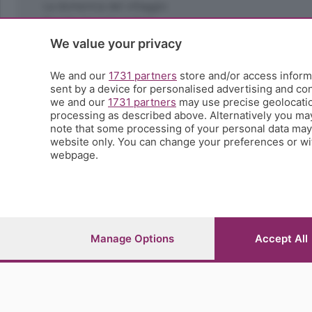
La domenica del villaggio
Ricette (quasi) perfette
Scienza e Tecnologia
We value your privacy
Tic Tac
Volontariato
We and our
1731 partners
store and/or access informa
sent by a device for personalised advertising and c
StoryLab
we and our
1731 partners
may use precise geolocation
Il punto
processing as described above. Alternatively you ma
L'EcoCafè
note that some processing of your personal data may n
Editoriali
website only. You can change your preferences or wit
webpage.
© COPYRIGHT 2026 - S.E.S.A.A.B. S.p.a. con sede in Vial
riproduzione anche parziale
Iscritta al Registro Imprese di Bergamo al n.243762 | Ca
Manage Options
Accept All