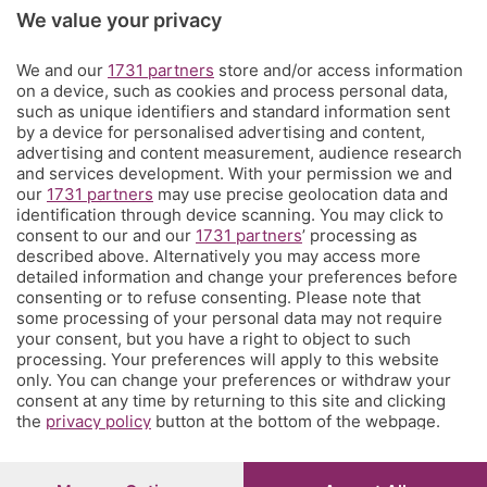
Rubriche
We value your privacy
We and our
1731 partners
store and/or access information
Territorio
on a device, such as cookies and process personal data,
such as unique identifiers and standard information sent
by a device for personalised advertising and content,
Servizi
advertising and content measurement, audience research
and services development. With your permission we and
our
1731 partners
may use precise geolocation data and
Chi Siamo
identification through device scanning. You may click to
consent to our and our
1731 partners
’ processing as
described above. Alternatively you may access more
Community
detailed information and change your preferences before
consenting or to refuse consenting. Please note that
some processing of your personal data may not require
Network
your consent, but you have a right to object to such
processing. Your preferences will apply to this website
only. You can change your preferences or withdraw your
consent at any time by returning to this site and clicking
the
privacy policy
button at the bottom of the webpage.
© COPYRIGHT 2026 - S.E.S.A.A.B. S.p.a. con sede in Viale
Papa Giovanni XXIII, 118 24121 Bergamo - E' vietata la