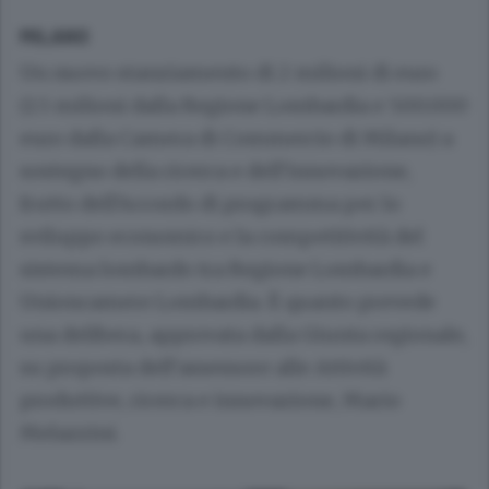
MILANO
Un nuovo stanziamento di 2 milioni di euro
(1.5 milioni dalla Regione Lombardia e 500.000
euro dalla Camera di Commercio di Milano) a
sostegno della ricerca e dell’innovazione,
frutto dell’Accordo di programma per lo
sviluppo economico e la competitività del
sistema lombardo tra Regione Lombardia e
Unioncamere Lombardia.
È quanto prevede
una delibera, approvata dalla Giunta regionale,
su proposta dell’assessore alle Attività
produttive, ricerca e innovazione, Mario
Melazzini.