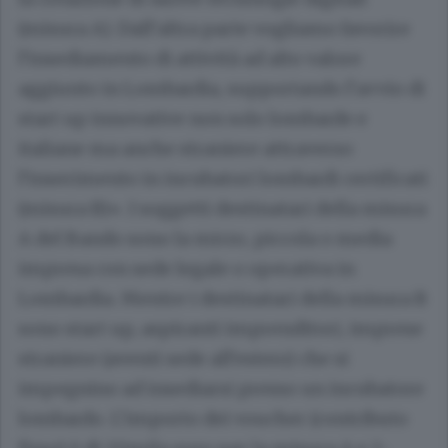
(misura A). Dall’altra parte vogliamo favorire
l’insediamento di attività ad alto valore
aggiunto in Lombardia, supportando l’avvio di
start up innovative non solo lombarde e
italiane ma anche straniere attraverso
l’inserimento in incubatori lombardi certificati
(misura B)».
I soggetti destinatari della misura
A del Bando sono la micro, piccola o media
impresa con sede legale o operativa in
Lombardia. Mentre i destinatari della misura B
sono start up, aspiranti imprenditori, imprese
straniere (aventi sede all’estero) che si
impegnino ad insediarsi presso un incubatore
lombardo. L’importo dei voucher (contributo