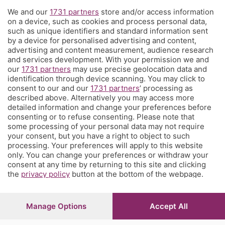
We and our
1731 partners
store and/or access information
Territorio
on a device, such as cookies and process personal data,
such as unique identifiers and standard information sent
by a device for personalised advertising and content,
Servizi
advertising and content measurement, audience research
and services development. With your permission we and
our
1731 partners
may use precise geolocation data and
Chi Siamo
identification through device scanning. You may click to
consent to our and our
1731 partners
’ processing as
described above. Alternatively you may access more
Community
detailed information and change your preferences before
consenting or to refuse consenting. Please note that
some processing of your personal data may not require
Network
your consent, but you have a right to object to such
processing. Your preferences will apply to this website
only. You can change your preferences or withdraw your
consent at any time by returning to this site and clicking
the
privacy policy
button at the bottom of the webpage.
© COPYRIGHT 2026 - S.E.S.A.A.B. S.p.a. con sede in Viale
Papa Giovanni XXIII, 118 24121 Bergamo - E' vietata la
Manage Options
Accept All
riproduzione anche parziale
Iscritta al Registro Imprese di Bergamo al n.243762 |