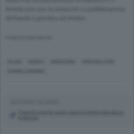
fisso) è di 20mila euro per la misura A e 2-
10mila euro per la misura B. La pubblicazione
del bando è prevista ad ottobre.
© RIPRODUZIONE RISERVATA
MILANO
RICERCA
INNOVAZIONE
MARIO MELAZZINI
REGIONE LOMBARDIA
DOCUMENTI ALLEGATI
Trasporti verso la «super regia»Contributi regionali per
le Agenzie