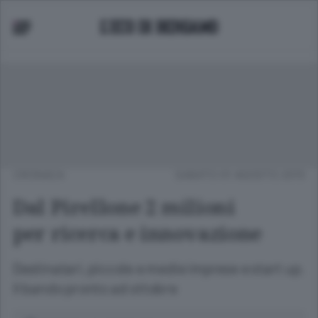
CRONACA
SABATO 01 AGOSTO 2015
Dal Pirellone 2 milioni
per ricerca e innovazione
Destinatari, piccole e medie imprese e start up.
Il bando pronto ad ottobre