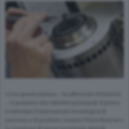
«Con questa misura - ha affermato Melazzini
- ci poniamo due obiettivi principali. Il primo
è stimolare l’innovazione tecnologica di
processo e di prodotto, tramite l’introduzione e
la creazione di nuove tecnologie digitali