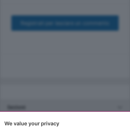
Registrati per lasciare un commento
Sezioni
Rubriche
We value your privacy