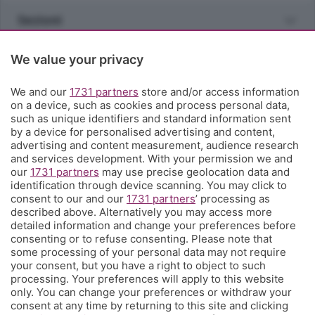
Sezioni
Rubriche
We value your privacy
We and our
1731 partners
store and/or access information
Territorio
on a device, such as cookies and process personal data,
such as unique identifiers and standard information sent
by a device for personalised advertising and content,
Servizi
advertising and content measurement, audience research
and services development. With your permission we and
our
1731 partners
may use precise geolocation data and
Chi Siamo
identification through device scanning. You may click to
consent to our and our
1731 partners
’ processing as
described above. Alternatively you may access more
Community
detailed information and change your preferences before
consenting or to refuse consenting. Please note that
some processing of your personal data may not require
Network
your consent, but you have a right to object to such
processing. Your preferences will apply to this website
only. You can change your preferences or withdraw your
consent at any time by returning to this site and clicking