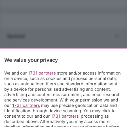
Sezioni
Rubriche
We value your privacy
Territorio
We and our
1731 partners
store and/or access information
on a device, such as cookies and process personal data,
Servizi
such as unique identifiers and standard information sent
by a device for personalised advertising and content,
advertising and content measurement, audience research
Chi Siamo
and services development. With your permission we and
our
1731 partners
may use precise geolocation data and
identification through device scanning. You may click to
Community
consent to our and our
1731 partners
’ processing as
described above. Alternatively you may access more
detailed information and change your preferences before