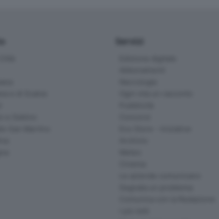
io
Servizi
ittà
Edizione digitale
Abbonamenti
ana
Necrologie
na e di Scalve
Ogni vita un racconto
d
Pubblicità
o e Sebino
Concorsi
lle San Martino
Eco Store - Iniziative
ina
Archivio
gna
Meteo
Cinema
Le aziende comunicano
Segnala un problema
Comunica con la Redazione
I più letti