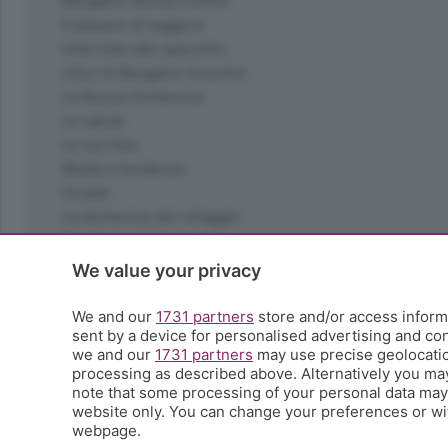
Bergamo Senza Confini
Il piacere di leggere
Interviste allo specchio
L'Eco di Bergamo Incontra
La Buona Domenica
La salute
Le tue foto
Moda e tendenze
Orobie
La domenica del villaggio
Ricette (quasi) perfette
Scienza e Tecnologia
We value your privacy
Tic Tac
Volontariato
We and our
1731 partners
store and/or access informa
sent by a device for personalised advertising and c
StoryLab
we and our
1731 partners
may use precise geolocation
Il punto
processing as described above. Alternatively you ma
L'EcoCafè
note that some processing of your personal data may n
Editoriali
website only. You can change your preferences or wit
webpage.