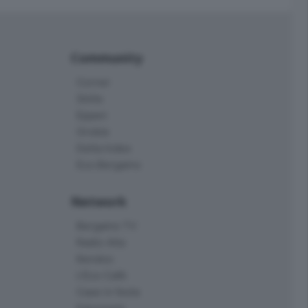
Community
Corner
Skille
Eppen
Orobie
Delta Index
Eco.Bergamo
Network
Bergamo TV
Radio Alta
Kendoo
L'Eco Cafè
Case in festa