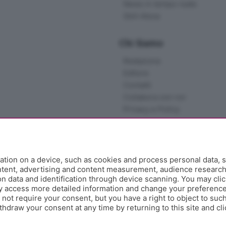
News in tempo reale
Skill Alexa
Chi Siamo
Redazione
Editore
Contatti
Collabora con noi
Privacy e Policy
tion on a device, such as cookies and process personal data, s
ontent, advertising and content measurement, audience researc
 data and identification through device scanning. You may clic
y access more detailed information and change your preference
ot require your consent, but you have a right to object to such
hdraw your consent at any time by returning to this site and cl