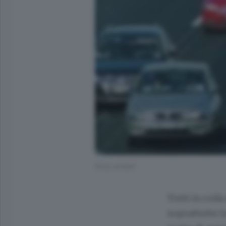
(Foto di N/A)
Tutti in coda
soprattutto l