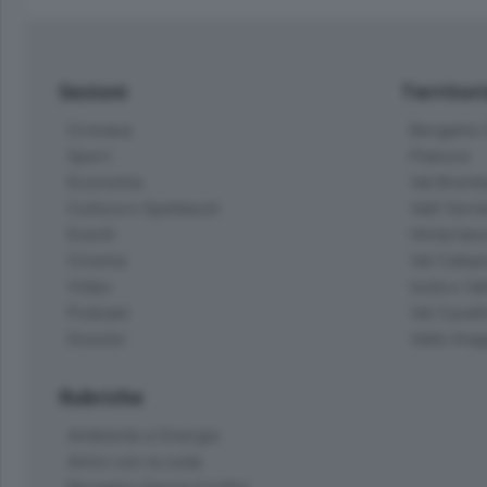
Sezioni
Territor
Cronaca
Bergamo C
Sport
Pianura
Economia
Val Bremb
Cultura e Spettacoli
Valli Seria
Eventi
Hinterlan
Cinema
Val Calepi
Video
Isola e Va
Podcast
Val Cavall
Dossier
Valle Ima
Rubriche
Ambiente e Energia
Amici con la coda