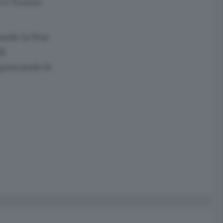
o e Trezzo.
ando la fine
li
ignorando le