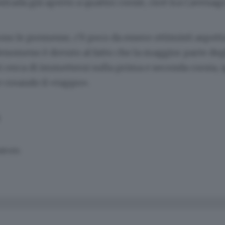
ostrada già aperto a quattro corsie, cioè tra Cavenag
ono le premesse, c’è poco da essere ottimisti aspett
l fenomeno è dovuto al fatto che la maggior parte deg
 cerca di immettersi sulla prima e seconda corsia, 
e creando il «tappo».
SERVATA