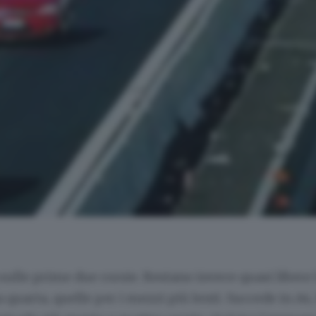
 sulle prime due corsie. Restano invece quasi libere 
a quarta, quelle per i mezzi più lenti. Succede in A4,