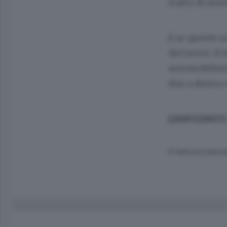
tratto di aut
E se queste s
dei lavori. I
automobilisti
due a destra 
(20/07/2007)
© RIPRODUZIONE RI