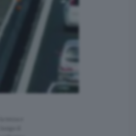
la terza e
 lungo il