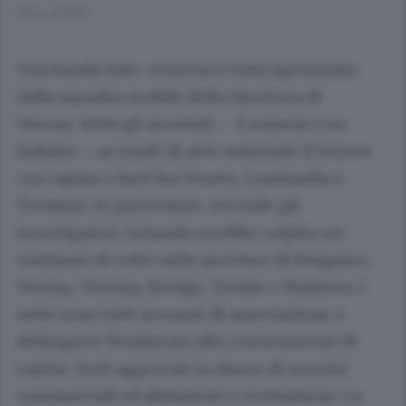
(Foto di N/A)
Una banda italo-romena è stata sgominata
dalla squadra mobile della Questura di
Verona. Sette gli arrestati – 6 romeni e un
italiano -, accusati di aver seminato il terrore
con rapine e furti fra Veneto, Lombardia e
Trentino. In particolare, secondo gli
investigatori, la banda avrebbe colpito un
centinaio di volte nelle province di Bergamo,
Verona, Vicenza, Rovigo, Trento e Mantova. I
sette sono tutti accusati di associazione a
delinquere finalizzata alla commissione di
rapine, furti aggravati in danno di esercizi
commerciali ed abitazioni e ricettazione. Le