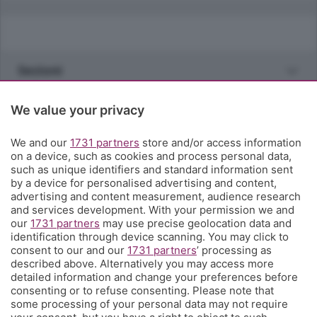
Sezioni
Rubriche
We value your privacy
We and our
1731 partners
store and/or access information
Territorio
on a device, such as cookies and process personal data,
such as unique identifiers and standard information sent
by a device for personalised advertising and content,
Servizi
advertising and content measurement, audience research
and services development. With your permission we and
our
1731 partners
may use precise geolocation data and
Chi Siamo
identification through device scanning. You may click to
consent to our and our
1731 partners
’ processing as
described above. Alternatively you may access more
Community
detailed information and change your preferences before
consenting or to refuse consenting. Please note that
some processing of your personal data may not require
Network