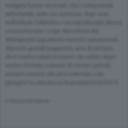
indagini hanno accertato che i componenti
della banda, nelle ore notturne, dopo aver
individuato l’obiettivo con sopralluoghi diurni,
commettevano i colpi. Nel mirino dei
delinquenti soprattutto esercizi commerciali,
depositi, grandi magazzini, aree di servizio,
dove veniva rubata la merce che subito dopo
veniva ricettata a mezzo di corrieri privati,
sempre romeni, che provvedevano a far
giungere la refurtiva in Romania.(21/11/2007)
© RIPRODUZIONE RISERVATA