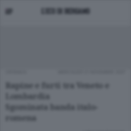
CRONACA
MERCOLEDÌ 21 NOVEMBRE 2007
Rapine e furti tra Veneto e
Lombardia
Sgominata banda italo-
romena