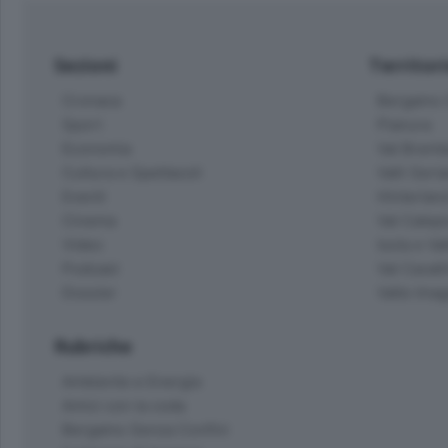
Sezioni
Territor
Cronaca
Bergamo C
Sport
Pianura
Economia
Val Bremb
Cultura e Spettacoli
Valli Seria
Eventi
Hinterlan
Cinema
Val Calepi
Video
Isola e Va
Podcast
Val Cavall
Dossier
Valle Ima
Rubriche
Ambiente e Energia
Amici con la coda
Bergamo Senza Confini