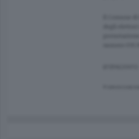
Il Comune di 
degli elettor
prenotazione.
numero 035.39
(07/06/2005)
© RIPRODUZIONE RI