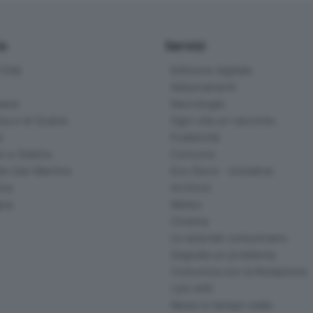
io
Servizi
ittà
Edizione digitale
Abbonamenti
ana
Necrologie
na e di Scalve
Ogni vita un racconto
d
Pubblicità
o e Sebino
Concorsi
lle San Martino
Eco Store - Iniziative
ina
Archivio
gna
Meteo
Cinema
Le aziende comunicano
Segnala un problema
Comunica con la Redazione
I più letti
News in tempo reale