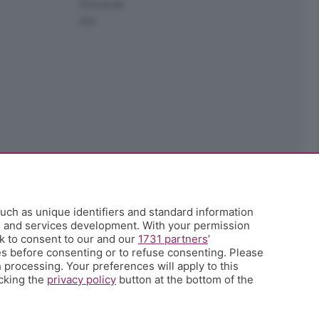
StoryLab
Ark
uch as unique identifiers and standard information
h and services development. With your permission
k to consent to our and our
1731 partners
’
s before consenting or to refuse consenting. Please
 processing. Your preferences will apply to this
icking the
privacy policy
button at the bottom of the