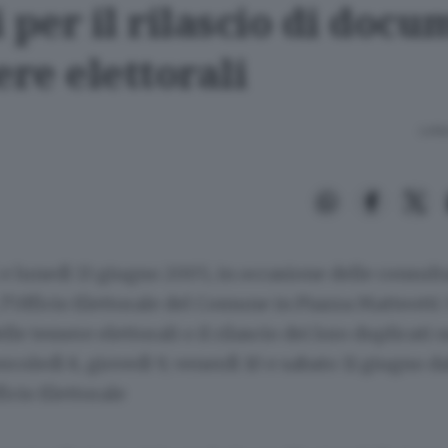
 per il rilascio di docu
ere elettorali
Lettu
 lunedì 13 giugno 2005, in occasione delle consult
 l’Ufficio Elettorale del Comune in Piazza Matteotti 
delle tessere elettorali o il rilascio dei loro duplicati 
rcoledì 8, giovedì 9, venerdì 10 e sabato 11 giugno da
ficio Elettorale