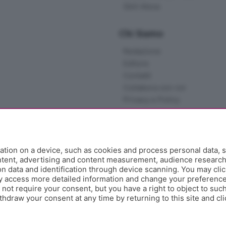
Skill Alexa
Chi Siamo
Redazione
Editore
Contatti
Collabora con noi
Privacy e Policy
tion on a device, such as cookies and process personal data, s
ontent, advertising and content measurement, audience researc
 data and identification through device scanning. You may clic
y access more detailed information and change your preference
ot require your consent, but you have a right to object to such
hdraw your consent at any time by returning to this site and cl