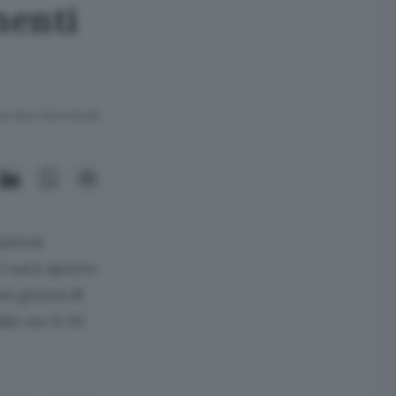
menti
ra meno di un minuto.
azioni
3 sarà aperto
nei giorni di
lle ore 8.30