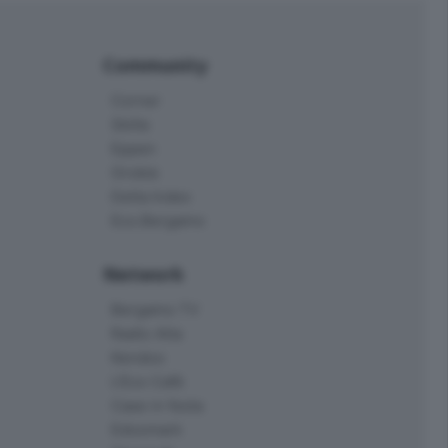
Community
Corner
Skille
Eppen
Orobie
Delta Index
Eco.Bergamo
Network
Bergamo TV
Radio Alta
Kendoo
L'Eco Cafè
Case in festa
Edoomark