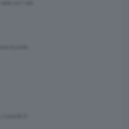
dalle ore 7 alle
esso la sede
. Lunedì 13