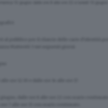
enica 12 giugno dalle ore 8 alle ore 22 e lunedì 13 giugno 
grafici
 al pubblico per il rilascio delle carte d’identità pr
iazza Matteotti 3 nei seguenti giorni:
ugno
 alle ore 12.30 e dalle ore 14 alle ore 17.
iugno, dalle ore 8 alle ore 22 con orario continuato
 ore 7 alle ore 15 con orario continuato.