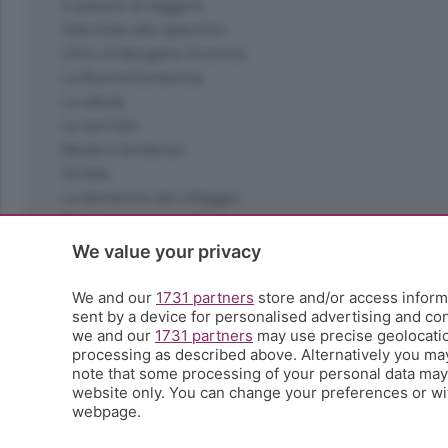
Il piacere di leggere
Interviste allo specchio
L'Eco di Bergamo Incontra
La Buona Domenica
La salute
Le tue foto
Moda e tendenze
Orobie
La domenica del villaggio
Ricette (quasi) perfette
Scienza e Tecnologia
We value your privacy
Tic Tac
Volontariato
We and our
1731 partners
store and/or access informa
sent by a device for personalised advertising and c
StoryLab
we and our
1731 partners
may use precise geolocation
Il punto
processing as described above. Alternatively you ma
L'EcoCafè
note that some processing of your personal data may n
Editoriali
website only. You can change your preferences or wit
webpage.