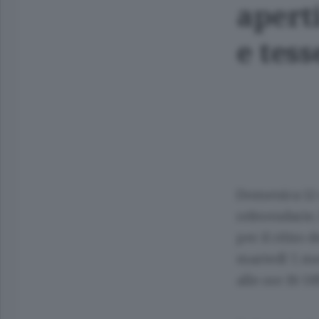
aperti
e tess
Domenica 12 e
referendarie,
per il ritiro 
martedì 7, me
alle ore 19.
Uf