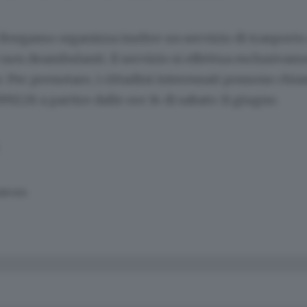
Bergamo organizza inoltre un servizio di trasporto 
i non deambulanti. Il servizio si effettua esclusivam
 Per prenotare, i cittadini interessati possono chia
9228 a partire dalle ore 14 di sabato 11 giugno.
SERVATA