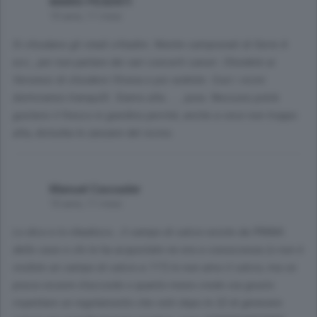
MARIO PESENTI
10 anni, 11 mesi
Si chiudano gli stadi cittadini. Niente campionati di Serie A
ecc., per non parlare dei vari concerti canori. Chiedete ai
Veronesi di chiudere l'Arena e poi vedrete. Così i vicini
dormiranno tranquilli. Siamo alla.......pura. Nessuno potrà
gustarsi il fresco in giardino perché, anche a voce non troppo
alta, disturba le zanzare del vicino.
Manuel Cassader
10 anni, 11 mesi
Lo dico e lo ribadisco...il campo di calcio esiste da PRIMA
delle case e chi le ha acquistate ne era a conoscenza (o non è
visibile un campo di calcio a 11?) Io non amo il calcio, ma se
posso essere d'accordo o quanto meno credo sia giusto
rispettare un regolamento che vieti dopo le 22 di generare