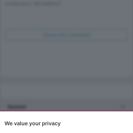
costano poco. Ma andiamo!!
Carica altri commenti
Sezioni
Rubriche
We value your privacy