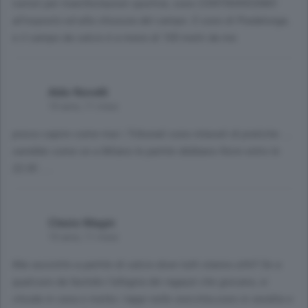
rumori per manifestazioni sportive, sono CONTRARISSIMO
all'esposto ed alla chiusura del campo. E sono di Pradalunga,
e il campo da calcio è a meno di 100 metri da me.
Aldo Novelli
10 anni, 11 mesi
posso capire come mai i Tribunali sono intasati di pratiche ....
sarebbe come se a Milano le partite debbano finire entro le
22.00 .....
Clezio Magni
10 anni, 11 mesi
Mai assistito a partite di calcio dove tutti stanno zitti!! Se a
qualcuno da fastidio l'allegria dei ragazzi che giocano, si
chiuda in casa e metta i tappi nelle orecchie,sono in vendita e