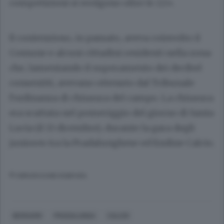
competizioni si svolgono oltre le 22».
Il contenzioso, in passato, aveva coinvolto il
Comune e alcuni cittadini residenti nella zona
che, lamentando il superamento dei decibel
consentiti, avevano ottenuto dal Tribunale
l’ordinanza di chiusura del campo.
La chiusura
era scattata nel pomeriggio del giorno di Santa
Lucia (il 13 dicembre), durante la gara degli
juniores tra la Pradalunghese ed Endine Calcio.
© RIPRODUZIONE RISERVATA
BERGAMO
PRADALUNGA
CALCIO