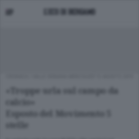
CRONACA
/
VALLE SERIANA
MERCOLEDÌ 12 AGOSTO 2015
«Troppe urla sul campo da
calcio»
Esposto del Movimento 5
stelle