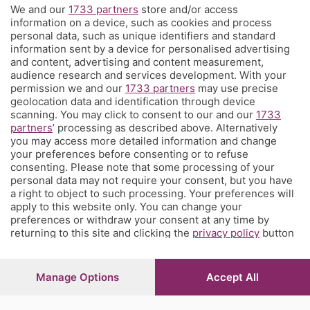
We and our
1733 partners
store and/or access
Territorio
information on a device, such as cookies and process
personal data, such as unique identifiers and standard
information sent by a device for personalised advertising
Servizi
and content, advertising and content measurement,
audience research and services development. With your
permission we and our
1733 partners
may use precise
Chi Siamo
geolocation data and identification through device
scanning. You may click to consent to our and our
1733
partners
’ processing as described above. Alternatively
Community
you may access more detailed information and change
your preferences before consenting or to refuse
consenting. Please note that some processing of your
Network
personal data may not require your consent, but you have
a right to object to such processing. Your preferences will
apply to this website only. You can change your
preferences or withdraw your consent at any time by
returning to this site and clicking the
privacy policy
button
at the bottom of the webpage.
© COPYRIGHT 2026 - S.E.S.A.A.B. S.p.a. con sede in Viale
Papa Giovanni XXIII, 118 24121 Bergamo - E' vietata la
Manage Options
Accept All
riproduzione anche parziale
Iscritta al Registro Imprese di Bergamo al n.243762 |
Capitale sociale Euro 10.000.000 i.v.