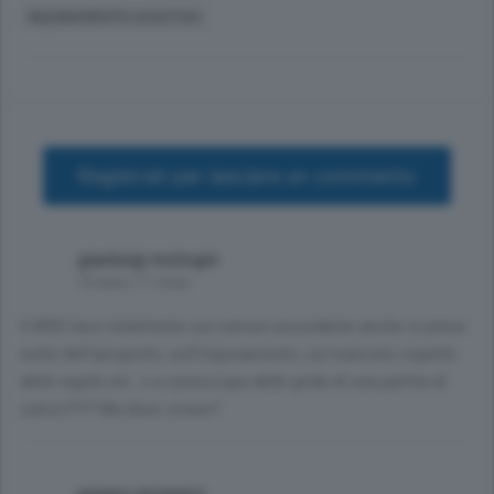
INQUINAMENTO ACUSTICO
Registrati per lasciare un commento
gianluigi mologni
10 anni, 11 mesi
Il M5S tace totalmente sul rumore assordante anche in piena
notte dell'aeroporto, sull'inquinamento, sul mancato rispetto
delle regole etc. e si preoccupa delle grida di una partita di
calcio???? Ma dove vivono?