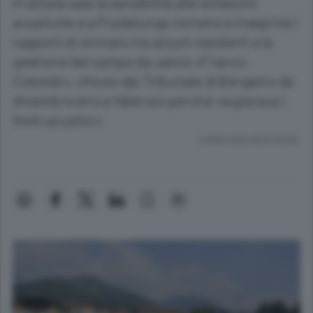
In estate sale la sensibilità alle emissioni
acustiche e a Pradalunga tornano a inasprirsi i
rapporti di vicinato tra alcuni residenti e la
gestione del campo da calcio «Franco
Colombi», chiuso dal Tribunale di Bergamo da
dicembre sino a febbraio perché «superava i
limiti acustici».
Lettura meno di un minuto.